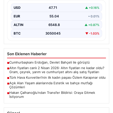
yarım ve cumhuriyet altını alış satış
fiyatları
USD
47.71
▲ +0.16%
EUR
55.04
• 0.01%
ALTIN
6548.8
▲ +0.87%
BTC
3050045
▼ -1.03%
Son Eklenen Haberler
Cumhurbaşkanı Erdoğan, Devlet Bahçeli ile görüştü
■
Altın fiyatları canlı 2 Nisan 2026: Altın fiyatları ne kadar oldu?
■
Gram, çeyrek, yarım ve cumhuriyet altını alış satış fiyatları
Türk Hava Kuvvetleri’nin ilk kadın paşası Özlem Karapınar oldu
■
Açık Alan Yaşam alanlarında Estetik ve bahçe mutfağı
■
Çözümleri
Hakan Çalhanoğlu’ndan Transfer Bildirisi: Oraya Gitmek
■
İstiyorum