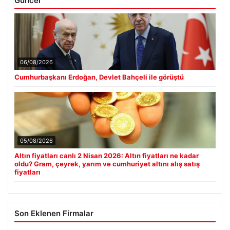
Güncel
06/08/2026
Cumhurbaşkanı Erdoğan, Devlet Bahçeli ile görüştü
05/08/2026
Altın fiyatları canlı 2 Nisan 2026: Altın fiyatları ne kadar
oldu? Gram, çeyrek, yarım ve cumhuriyet altını alış satış
fiyatları
Son Eklenen Firmalar