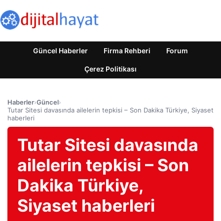
Güncel Haberler
Firma Rehberi
Forum
Çerez Politikası
Haberler
›
Güncel
›
Tutar Sitesi davasında ailelerin tepkisi – Son Dakika Türkiye, Siyaset
haberleri
Tutar Sitesi davasında
ailelerin tepkisi – Son
Dakika Türkiye,
Siyaset haberleri