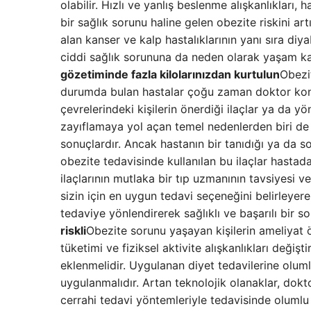
olabilir. Hızlı ve yanlış beslenme alışkanlıkları,
bir sağlık sorunu haline gelen obezite riskini ar
alan kanser ve kalp hastalıklarının yanı sıra diy
ciddi sağlık sorununa da neden olarak yaşam kal
gözetiminde fazla kilolarınızdan kurtulun
Obezit
durumda bulan hastalar çoğu zaman doktor kontr
çevrelerindeki kişilerin önerdiği ilaçlar ya da yön
zayıflamaya yol açan temel nedenlerden biri de 
sonuçlardır. Ancak hastanın bir tanıdığı ya da 
obezite tedavisinde kullanılan bu ilaçlar hastad
ilaçlarının mutlaka bir tıp uzmanının tavsiyesi 
sizin için en uygun tedavi seçeneğini belirleyerek
tedaviye yönlendirerek sağlıklı ve başarılı bir s
riskli
Obezite sorunu yaşayan kişilerin ameliyat 
tüketimi ve fiziksel aktivite alışkanlıkları deği
eklenmelidir. Uygulanan diyet tedavilerine oluml
uygulanmalıdır. Artan teknolojik olanaklar, dok
cerrahi tedavi yöntemleriyle tedavisinde olumlu