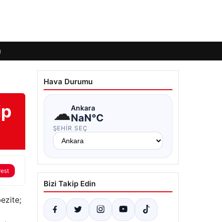
ı
Hava Durumu
ip
☁
Ankara
NaN°C
ŞEHIR SEÇ
rest
Bizi Takip Edin
ezite;