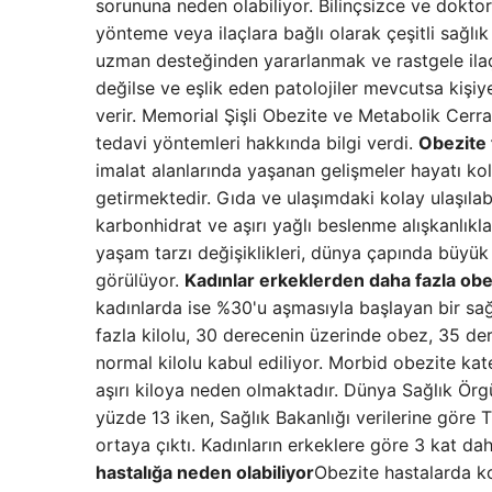
sorununa neden olabiliyor. Bilinçsizce ve doktor
yönteme veya ilaçlara bağlı olarak çeşitli sağlık
uzman desteğinden yararlanmak ve rastgele ila
değilse ve eşlik eden patolojiler mevcutsa kişi
verir. Memorial Şişli Obezite ve Metabolik Cerrah
tedavi yöntemleri hakkında bilgi verdi.
Obezite 
imalat alanlarında yaşanan gelişmeler hayatı k
getirmektedir. Gıda ve ulaşımdaki kolay ulaşılabili
karbonhidrat ve aşırı yağlı beslenme alışkanlıkl
yaşam tarzı değişiklikleri, dünya çapında büyük
görülüyor.
Kadınlar erkeklerden daha fazla obez
kadınlarda ise %30'u aşmasıyla başlayan bir sağ
fazla kilolu, 30 derecenin üzerinde obez, 35 de
normal kilolu kabul ediliyor. Morbid obezite kat
aşırı kiloya neden olmaktadır. Dünya Sağlık Örg
yüzde 13 iken, Sağlık Bakanlığı verilerine göre
ortaya çıktı. Kadınların erkeklere göre 3 kat dah
hastalığa neden olabiliyor
Obezite hastalarda ko