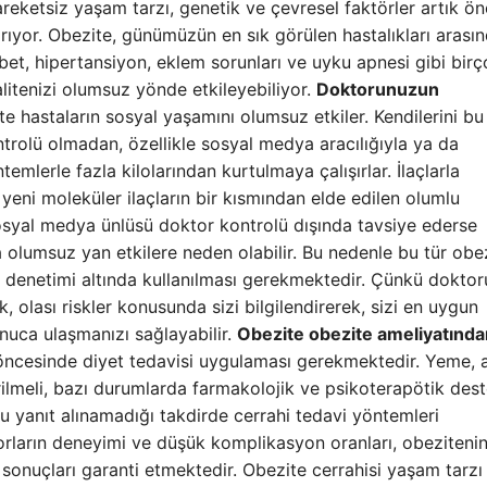
 hareketsiz yaşam tarzı, genetik ve çevresel faktörler artık ö
tırıyor. Obezite, günümüzün en sık görülen hastalıkları arası
abet, hipertansiyon, eklem sorunları ve uyku apnesi gibi bir
itenizi olumsuz yönde etkileyebiliyor.
Doktorunuzun
e hastaların sosyal yaşamını olumsuz etkiler. Kendilerini bu
olü olmadan, özellikle sosyal medya aracılığıyla ya da
temlerle fazla kilolarından kurtulmaya çalışırlar. İlaçlarla
yeni moleküler ilaçların bir kısmından elde edilen olumlu
sosyal medya ünlüsü doktor kontrolü dışında tavsiye ederse
a olumsuz yan etkilere neden olabilir. Bu nedenle bu tür obe
ve denetimi altında kullanılması gerekmektedir. Çünkü dokto
, olası riskler konusunda sizi bilgilendirerek, sizi en uygun
onuca ulaşmanızı sağlayabilir.
Obezite obezite ameliyatınd
öncesinde diyet tedavisi uygulaması gerekmektedir. Yeme, a
ştirilmeli, bazı durumlarda farmakolojik ve psikoterapötik des
u yanıt alınamadığı takdirde cerrahi tedavi yöntemleri
torların deneyimi ve düşük komplikasyon oranları, obeziteni
 sonuçları garanti etmektedir. Obezite cerrahisi yaşam tarzı