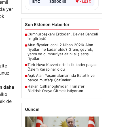
nemli
BTC
3050045
▼ -1.03%
nda yer
çok
Son Eklenen Haberler
Cumhurbaşkanı Erdoğan, Devlet Bahçeli
■
ile görüştü
Altın fiyatları canlı 2 Nisan 2026: Altın
■
fiyatları ne kadar oldu? Gram, çeyrek,
yarım ve cumhuriyet altını alış satış
fiyatları
Türk Hava Kuvvetleri’nin ilk kadın paşası
zite
■
Özlem Karapınar oldu
runuz
Açık Alan Yaşam alanlarında Estetik ve
■
bahçe mutfağı Çözümleri
Hakan Çalhanoğlu’ndan Transfer
an daha
■
Bildirisi: Oraya Gitmek İstiyorum
lkol
tek de
Güncel
n