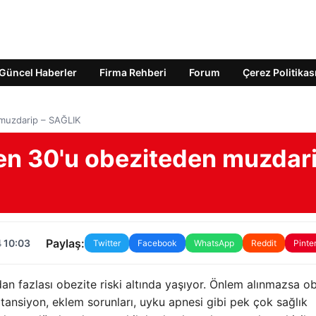
Güncel Haberler
Firma Rehberi
Forum
Çerez Politikas
 muzdarip – SAĞLIK
en 30'u obeziteden muzdar
Paylaş:
 10:03
Twitter
Facebook
WhatsApp
Reddit
Pinte
an fazlası obezite riski altında yaşıyor. Önlem alınmazsa ob
k tansiyon, eklem sorunları, uyku apnesi gibi pek çok sağlık