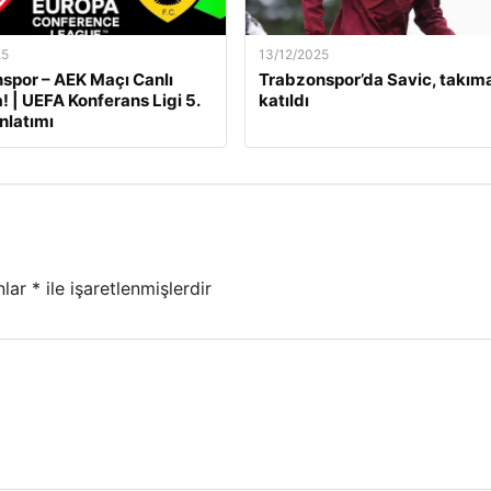
25
13/12/2025
por – AEK Maçı Canlı
Trabzonspor’da Savic, takım
! | UEFA Konferans Ligi 5.
katıldı
nlatımı
nlar
*
ile işaretlenmişlerdir