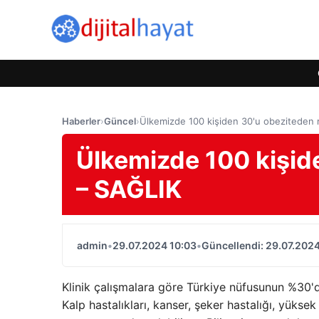
Haberler
›
Güncel
›
Ülkemizde 100 kişiden 30'u obeziteden
Ülkemizde 100 kişid
– SAĞLIK
admin
•
29.07.2024 10:03
•
Güncellendi: 29.07.2024
Klinik çalışmalara göre Türkiye nüfusunun %30'd
Kalp hastalıkları, kanser, şeker hastalığı, yükse