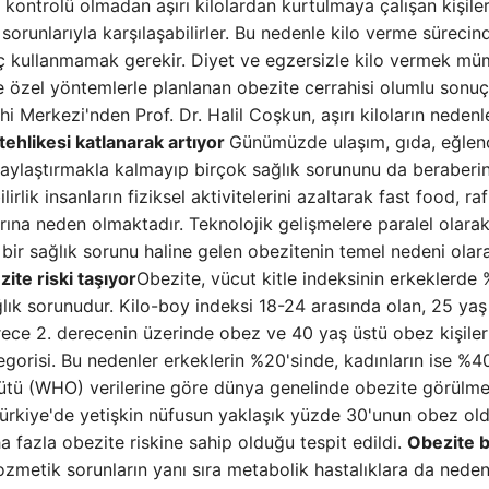
 kontrolü olmadan aşırı kilolardan kurtulmaya çalışan kişiler
 sorunlarıyla karşılaşabilirler. Bu nedenle kilo verme sürecin
ç kullanmamak gerekir. Diyet ve egzersizle kilo vermek m
ye özel yöntemlerle planlanan obezite cerrahisi olumlu sonuç
i Merkezi'nden Prof. Dr. Halil Coşkun, aşırı kiloların nedenl
tehlikesi katlanarak artıyor
Günümüzde ulaşım, gıda, eğlen
olaylaştırmakla kalmayıp birçok sağlık sorununu da beraberi
rlik insanların fiziksel aktivitelerini azaltarak fast food, raf
arına neden olmaktadır. Teknolojik gelişmelere paralel olara
 bir sağlık sorunu haline gelen obezitenin temel nedeni olar
ite riski taşıyor
Obezite, vücut kitle indeksinin erkeklerde
lık sorunudur. Kilo-boy indeksi 18-24 arasında olan, 25 yaş
rece 2. derecenin üzerinde obez ve 40 yaş üstü obez kişiler
egorisi. Bu nedenler erkeklerin %20'sinde, kadınların ise %4
ütü (WHO) verilerine göre dünya genelinde obezite görülme 
 Türkiye'de yetişkin nüfusun yaklaşık yüzde 30'unun obez ol
a fazla obezite riskine sahip olduğu tespit edildi.
Obezite b
zmetik sorunların yanı sıra metabolik hastalıklara da nede