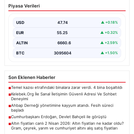
Kelebek.Org İle Sanal İletişimin Güvenli
Piyasa Verileri
Adresi Ve Sohbet Deneyimi
Dijital çağında bireylerin güvenli bir şekilde irtibat
sağlaması kritik bir önem taşımaktadır. Güncel olarak…
USD
47.74
▲ +0.18%
EUR
55.25
▲ +0.32%
ALTIN
6660.6
▲ +2.59%
BTC
3095604
▲ +1.50%
Son Eklenen Haberler
Temel kazısı etrafındaki binalara zarar verdi. 4 bina boşaltıldı
■
Kelebek.Org İle Sanal İletişimin Güvenli Adresi Ve Sohbet
■
Deneyimi
Ahbap Derneği yönetimine kayyum atandı. Fesih süreci
■
başladı
Cumhurbaşkanı Erdoğan, Devlet Bahçeli ile görüştü
■
Altın fiyatları canlı 2 Nisan 2026: Altın fiyatları ne kadar oldu?
■
Gram, çeyrek, yarım ve cumhuriyet altını alış satış fiyatları