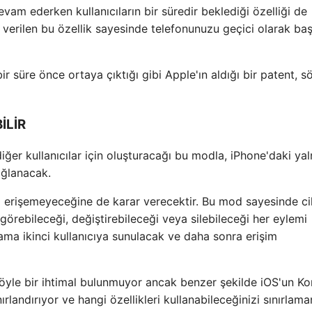
vam ederken kullanıcıların bir süredir beklediği özelliği de
ı verilen bu özellik sayesinde telefonunuzu geçici olarak ba
r süre önce ortaya çıktığı gibi Apple'ın aldığı bir patent, s
İLİR
iğer kullanıcılar için oluşturacağı bu modla, iPhone'daki ya
ağlanacak.
şip erişemeyeceğine de karar verecektir. Bu mod sayesinde c
 görebileceği, değiştirebileceği veya silebileceği her eylemi
ama ikinci kullanıcıya sunulacak ve daha sonra erişim
böyle bir ihtimal bulunmuyor ancak benzer şekilde iOS'un Ko
nırlandırıyor ve hangi özellikleri kullanabileceğinizi sınırlama