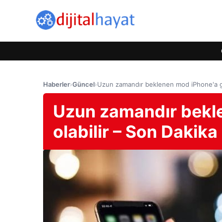
Haberler
›
Güncel
›
Uzun zamandır beklenen mod iPhone'a geli
Uzun zamandır bekle
olabilir – Son Dakika