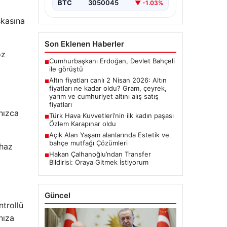
BTC
3050045
▼ -1.03%
şkasına
Son Eklenen Haberler
öz
Cumhurbaşkanı Erdoğan, Devlet Bahçeli
■
ile görüştü
Altın fiyatları canlı 2 Nisan 2026: Altın
■
fiyatları ne kadar oldu? Gram, çeyrek,
yarım ve cumhuriyet altını alış satış
fiyatları
lnızca
Türk Hava Kuvvetleri’nin ilk kadın paşası
■
Özlem Karapınar oldu
Açık Alan Yaşam alanlarında Estetik ve
■
bahçe mutfağı Çözümleri
ihaz
Hakan Çalhanoğlu’ndan Transfer
■
Bildirisi: Oraya Gitmek İstiyorum
Güncel
ntrollü
nıza