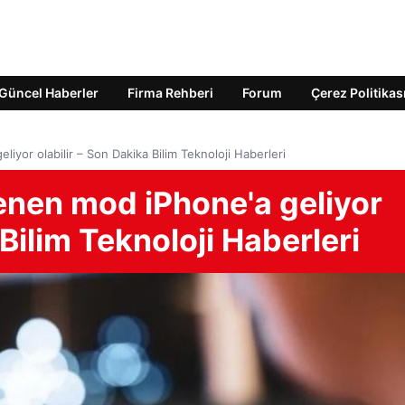
Güncel Haberler
Firma Rehberi
Forum
Çerez Politikas
yor olabilir – Son Dakika Bilim Teknoloji Haberleri
nen mod iPhone'a geliyor
 Bilim Teknoloji Haberleri