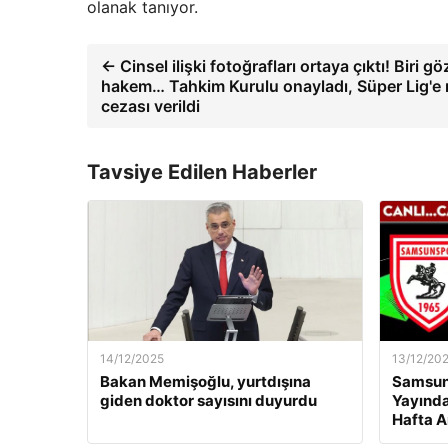
olanak tanıyor.
← Cinsel ilişki fotoğrafları ortaya çıktı! Biri gö
hakem… Tahkim Kurulu onayladı, Süper Lig'e
cezası verildi
Tavsiye Edilen Haberler
14/12/2025
13/12/20
Bakan Memişoğlu, yurtdışına
Samsuns
giden doktor sayısını duyurdu
Yayında
Hafta A