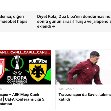
zlemci, diğeri
Diyet Kola, Dua Lipa'nın dondurmasın
 müebbet hapis
sonra günün sırası! Turşu ve jalapeno
eklendi →
25
13/12/2025
por – AEK Maçı Canlı
Trabzonspor’da Savic, takım
! | UEFA Konferans Ligi 5.
katıldı
nlatımı