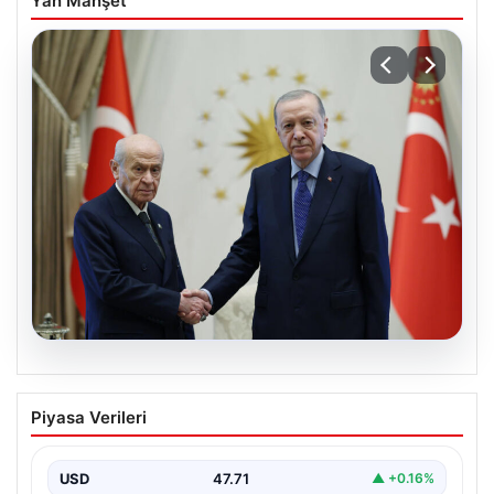
Yan Manşet
06.08.2026
Cumhurbaşkanı Erdoğan, Devlet
Piyasa Verileri
Bahçeli ile görüştü
USD
47.71
▲ +0.16%