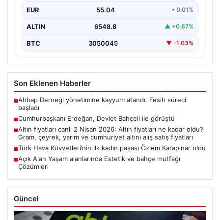
EUR
55.04
• 0.01%
ALTIN
6548.8
▲ +0.87%
BTC
3050045
▼ -1.03%
Son Eklenen Haberler
Ahbap Derneği yönetimine kayyum atandı. Fesih süreci
■
başladı
Cumhurbaşkanı Erdoğan, Devlet Bahçeli ile görüştü
■
Altın fiyatları canlı 2 Nisan 2026: Altın fiyatları ne kadar oldu?
■
Gram, çeyrek, yarım ve cumhuriyet altını alış satış fiyatları
Türk Hava Kuvvetleri’nin ilk kadın paşası Özlem Karapınar oldu
■
Açık Alan Yaşam alanlarında Estetik ve bahçe mutfağı
■
Çözümleri
Güncel