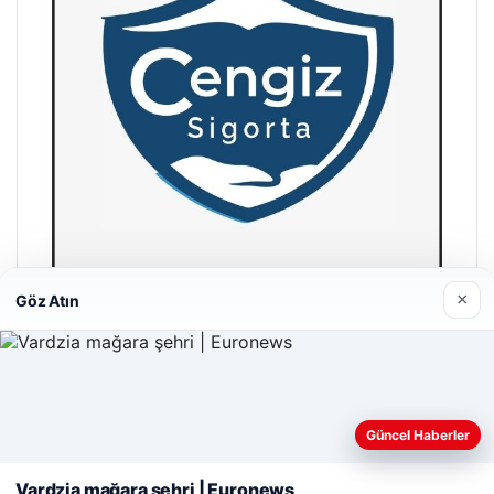
×
Göz Atın
Hastaş Beton
26/05/2026
Web sitemizi nasıl kullandığınızı daha iyi anlayabilmek,
Güncel Haberler
deneyiminizi kişiselleştirmek ve geliştirmek amacıyla çerezler
kullanıyoruz.
Çerez Politikamız
Vardzia mağara şehri | Euronews