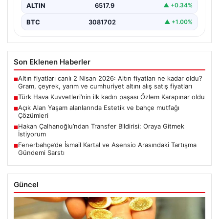
ALTIN
6517.9
▲ +0.34%
BTC
3081702
▲ +1.00%
Son Eklenen Haberler
Altın fiyatları canlı 2 Nisan 2026: Altın fiyatları ne kadar oldu?
■
Gram, çeyrek, yarım ve cumhuriyet altını alış satış fiyatları
Türk Hava Kuvvetleri’nin ilk kadın paşası Özlem Karapınar oldu
■
Açık Alan Yaşam alanlarında Estetik ve bahçe mutfağı
■
Çözümleri
Hakan Çalhanoğlu’ndan Transfer Bildirisi: Oraya Gitmek
■
İstiyorum
Fenerbahçe’de İsmail Kartal ve Asensio Arasındaki Tartışma
■
Gündemi Sarstı
Güncel