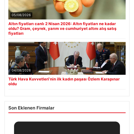
05/08/2026
Altın fiyatları canlı 2 Nisan 2026: Altın fiyatları ne kadar
oldu? Gram, çeyrek, yarım ve cumhuriyet altını alış satış
fiyatları
04/08/2026
Türk Hava Kuvvetleri’nin ilk kadın paşası Özlem Karapınar
oldu
Son Eklenen Firmalar