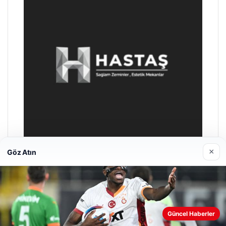
×
Göz Atın
Hastaş Beton
26/05/2026
Güncel Haberler
Web sitemizi nasıl kullandığınızı daha iyi anlayabilmek,