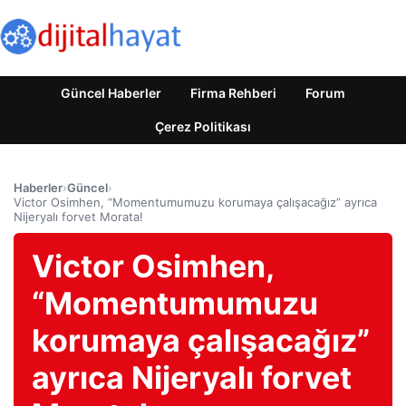
Güncel Haberler
Firma Rehberi
Forum
Çerez Politikası
Haberler
›
Güncel
›
Victor Osimhen, “Momentumumuzu korumaya çalışacağız” ayrıca
Nijeryalı forvet Morata!
Victor Osimhen,
“Momentumumuzu
korumaya çalışacağız”
ayrıca Nijeryalı forvet