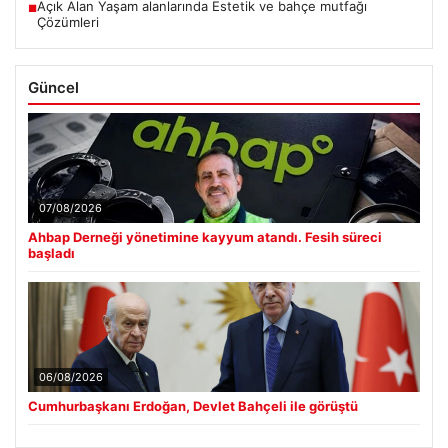
Açık Alan Yaşam alanlarında Estetik ve bahçe mutfağı
■
Çözümleri
Güncel
07/08/2026
Ahbap Derneği yönetimine kayyum atandı. Fesih süreci
başladı
06/08/2026
Cumhurbaşkanı Erdoğan, Devlet Bahçeli ile görüştü