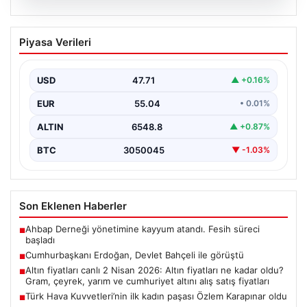
06.08.2026
Cumhurbaşkanı Erdoğan, Devlet
Piyasa Verileri
Bahçeli ile görüştü
USD
47.71
▲ +0.16%
EUR
55.04
• 0.01%
ALTIN
6548.8
▲ +0.87%
BTC
3050045
▼ -1.03%
Son Eklenen Haberler
Ahbap Derneği yönetimine kayyum atandı. Fesih süreci
■
başladı
Cumhurbaşkanı Erdoğan, Devlet Bahçeli ile görüştü
■
Altın fiyatları canlı 2 Nisan 2026: Altın fiyatları ne kadar oldu?
■
Gram, çeyrek, yarım ve cumhuriyet altını alış satış fiyatları
Türk Hava Kuvvetleri’nin ilk kadın paşası Özlem Karapınar oldu
■