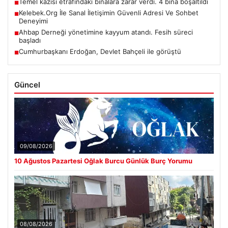
Temel kazısı etrafındaki binalara zarar verdi. 4 bina boşaltıldı
■
Kelebek.Org İle Sanal İletişimin Güvenli Adresi Ve Sohbet
■
Deneyimi
Ahbap Derneği yönetimine kayyum atandı. Fesih süreci
■
başladı
Cumhurbaşkanı Erdoğan, Devlet Bahçeli ile görüştü
■
Güncel
09/08/2026
10 Ağustos Pazartesi Oğlak Burcu Günlük Burç Yorumu
08/08/2026