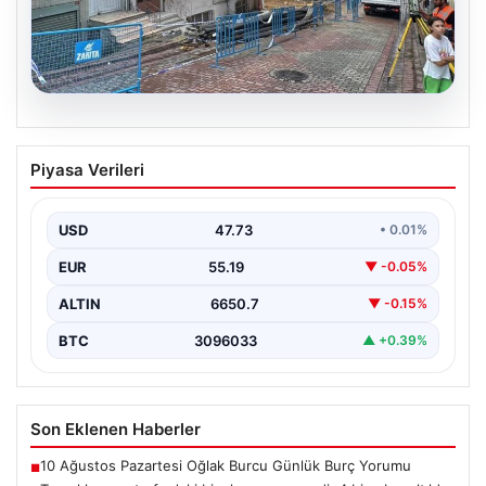
08.08.2026
Temel kazısı etrafındaki binalara zarar
Piyasa Verileri
verdi. 4 bina boşaltıldı
USD
47.73
• 0.01%
EUR
55.19
▼ -0.05%
ALTIN
6650.7
▼ -0.15%
BTC
3096033
▲ +0.39%
Son Eklenen Haberler
10 Ağustos Pazartesi Oğlak Burcu Günlük Burç Yorumu
■