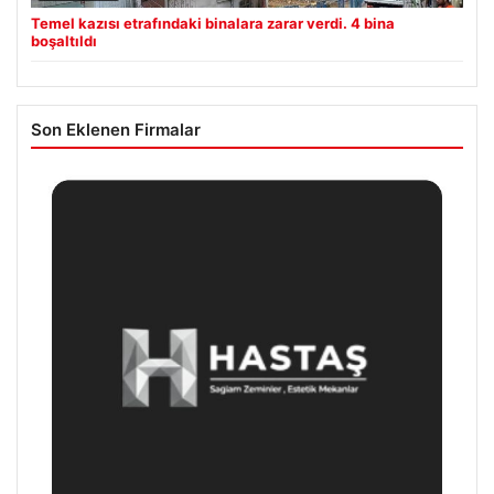
Temel kazısı etrafındaki binalara zarar verdi. 4 bina
boşaltıldı
Son Eklenen Firmalar