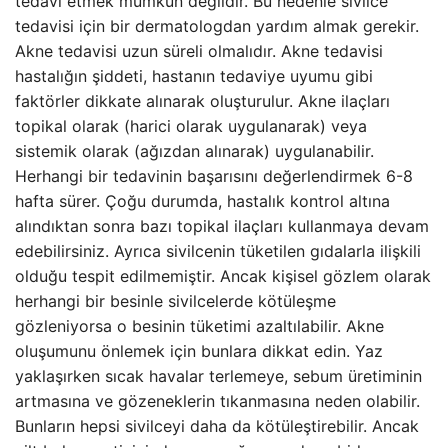
tedavi etmek mümkün değildir. Bu nedenle sivilce
tedavisi için bir dermatologdan yardım almak gerekir.
Akne tedavisi uzun süreli olmalıdır. Akne tedavisi
hastalığın şiddeti, hastanın tedaviye uyumu gibi
faktörler dikkate alınarak oluşturulur. Akne ilaçları
topikal olarak (harici olarak uygulanarak) veya
sistemik olarak (ağızdan alınarak) uygulanabilir.
Herhangi bir tedavinin başarısını değerlendirmek 6-8
hafta sürer. Çoğu durumda, hastalık kontrol altına
alındıktan sonra bazı topikal ilaçları kullanmaya devam
edebilirsiniz. Ayrıca sivilcenin tüketilen gıdalarla ilişkili
olduğu tespit edilmemiştir. Ancak kişisel gözlem olarak
herhangi bir besinle sivilcelerde kötüleşme
gözleniyorsa o besinin tüketimi azaltılabilir. Akne
oluşumunu önlemek için bunlara dikkat edin. Yaz
yaklaşırken sıcak havalar terlemeye, sebum üretiminin
artmasına ve gözeneklerin tıkanmasına neden olabilir.
Bunların hepsi sivilceyi daha da kötüleştirebilir. Ancak