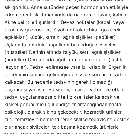
sık görülür. Anne sütünden geçen hormonların etkisiyle
erken çocukluk döneminde de nadiren ortaya çıkabilir.
Akne belirtileri şunlardır: Beyaz noktalar (kapalı veya
tıkanmış gözenekler) Siyah noktalar (tıkalı gözenek
açıklıkları) Küçük, kırmızı, ağrılı şişlikler (papüller)
Uçlarında irin dolu papüllerin bulunduğu sivilceler
(püstüller) Derinin altında büyük, sert, ağrılı şişlikler
(nodüller) Deri altında ağrılı, irin dolu nodüller (kistik
lezyonlar). Tedavi edilmezse yara izi kalabilir. Ergenlik
döneminin sonuna gelindiğinde sivilce sorunu ortadan
kalkacak; Bu nedenle tedavinin gerekli olmadığı
düşüncesi yanlıştır. Bu süre içerisinde yeterli ve etkili
tedavi uygulanmazsa ciltte fiziksel izler kalacak ve
kişisel görünümle ilgili endişeler artacağından hasta
psikolojik olarak sıkıntı çekecektir. Kozmetik ürünler
cildi temizleyip nemlendirerek sivilce tedavisine destek
olur ancak sivilceleri tek başına kozmetik ürünlerle