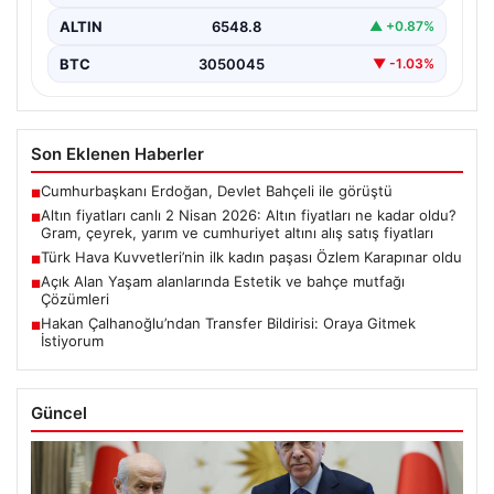
ALTIN
6548.8
▲ +0.87%
BTC
3050045
▼ -1.03%
Son Eklenen Haberler
Cumhurbaşkanı Erdoğan, Devlet Bahçeli ile görüştü
■
Altın fiyatları canlı 2 Nisan 2026: Altın fiyatları ne kadar oldu?
■
Gram, çeyrek, yarım ve cumhuriyet altını alış satış fiyatları
Türk Hava Kuvvetleri’nin ilk kadın paşası Özlem Karapınar oldu
■
Açık Alan Yaşam alanlarında Estetik ve bahçe mutfağı
■
Çözümleri
Hakan Çalhanoğlu’ndan Transfer Bildirisi: Oraya Gitmek
■
İstiyorum
Güncel