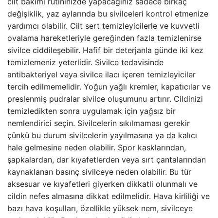
cilt bakımı rutininizde yapacağınız sadece birkaç
değişiklik, yaz aylarında bu sivilceleri kontrol etmenize
yardımcı olabilir. Cilt sert temizleyicilerle ve kuvvetli
ovalama hareketleriyle gereğinden fazla temizlenirse
sivilce ciddileşebilir. Hafif bir deterjanla günde iki kez
temizlemeniz yeterlidir. Sivilce tedavisinde
antibakteriyel veya sivilce ilacı içeren temizleyiciler
tercih edilmemelidir. Yoğun yağlı kremler, kapatıcılar ve
preslenmiş pudralar sivilce oluşumunu artırır. Cildinizi
temizledikten sonra uygulamak için yağsız bir
nemlendirici seçin. Sivilcelerin sıkılmaması gerekir
çünkü bu durum sivilcelerin yayılmasına ya da kalıcı
hale gelmesine neden olabilir. Spor kasklarından,
şapkalardan, dar kıyafetlerden veya sırt çantalarından
kaynaklanan basınç sivilceye neden olabilir. Bu tür
aksesuar ve kıyafetleri giyerken dikkatli olunmalı ve
cildin nefes almasına dikkat edilmelidir. Hava kirliliği ve
bazı hava koşulları, özellikle yüksek nem, sivilceye