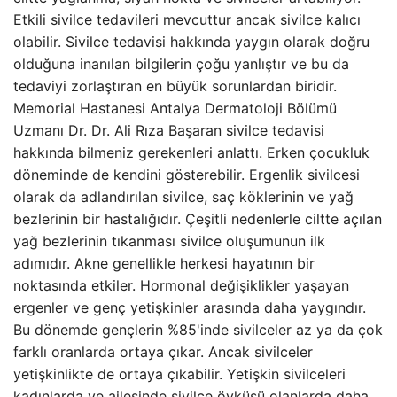
Etkili sivilce tedavileri mevcuttur ancak sivilce kalıcı
olabilir. Sivilce tedavisi hakkında yaygın olarak doğru
olduğuna inanılan bilgilerin çoğu yanlıştır ve bu da
tedaviyi zorlaştıran en büyük sorunlardan biridir.
Memorial Hastanesi Antalya Dermatoloji Bölümü
Uzmanı Dr. Dr. Ali Rıza Başaran sivilce tedavisi
hakkında bilmeniz gerekenleri anlattı. Erken çocukluk
döneminde de kendini gösterebilir. Ergenlik sivilcesi
olarak da adlandırılan sivilce, saç köklerinin ve yağ
bezlerinin bir hastalığıdır. Çeşitli nedenlerle ciltte açılan
yağ bezlerinin tıkanması sivilce oluşumunun ilk
adımıdır. Akne genellikle herkesi hayatının bir
noktasında etkiler. Hormonal değişiklikler yaşayan
ergenler ve genç yetişkinler arasında daha yaygındır.
Bu dönemde gençlerin %85'inde sivilceler az ya da çok
farklı oranlarda ortaya çıkar. Ancak sivilceler
yetişkinlikte de ortaya çıkabilir. Yetişkin sivilceleri
kadınlarda ve ailesinde sivilce öyküsü olanlarda daha