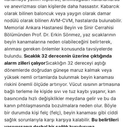
ve anevrizması olan kişilerde daha hassastır. Kabarcık
olarak bilinen baloncuk veya yaygın olarak damar
nodülü olarak bilinen AVM-CVM, hastalarda bulunabilir.
Memorial Ankara Hastanesi Beyin ve Sinir Cerrahisi
Bölümünden Prof. Dr. Erkin Sönmez, yaz sıcaklarının
beyin kanamalarına neden olabileceğini belirterek,
alınması gereken önlemler konusunda tavsiyelerde
bulundu.
Sıcaklık 32 derecenin üzerine çıktığında
alarm zilleri çalıyor
Sıcaklığın 32 dereceyi aştığı
dönemlerde doğrudan güneşe maruz kalmak veya
yüksek nemli ortamlarda bulunmak beyin kanaması
riskini önemli ölçüde artırıyor. Vücut ısısının artmasına
bağlı terleme ile kişide sıvı ve tuz kaybı yaşanır, kan
basıncında hızlı değişiklikler meydana gelir ve bu da
kanın pıhtılaşmasında bozulmalara neden olur. Böyle
bir durumda kişi felç (felç), beyin kanaması gibi ciddi
sağlık sorunlarıyla karşı karşıya kalabilir.
Bu belirtileri
yaşıyorsanız derhal bir sağlık kuruluşuna