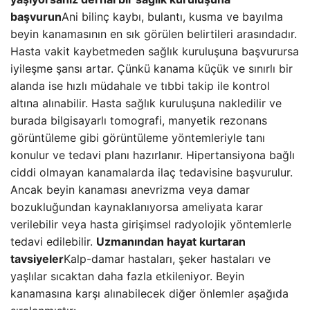
başvurun
Ani bilinç kaybı, bulantı, kusma ve bayılma
beyin kanamasının en sık görülen belirtileri arasındadır.
Hasta vakit kaybetmeden sağlık kuruluşuna başvurursa
iyileşme şansı artar. Çünkü kanama küçük ve sınırlı bir
alanda ise hızlı müdahale ve tıbbi takip ile kontrol
altına alınabilir. Hasta sağlık kuruluşuna nakledilir ve
burada bilgisayarlı tomografi, manyetik rezonans
görüntüleme gibi görüntüleme yöntemleriyle tanı
konulur ve tedavi planı hazırlanır. Hipertansiyona bağlı
ciddi olmayan kanamalarda ilaç tedavisine başvurulur.
Ancak beyin kanaması anevrizma veya damar
bozukluğundan kaynaklanıyorsa ameliyata karar
verilebilir veya hasta girişimsel radyolojik yöntemlerle
tedavi edilebilir.
Uzmanından hayat kurtaran
tavsiyeler
Kalp-damar hastaları, şeker hastaları ve
yaşlılar sıcaktan daha fazla etkileniyor. Beyin
kanamasına karşı alınabilecek diğer önlemler aşağıda