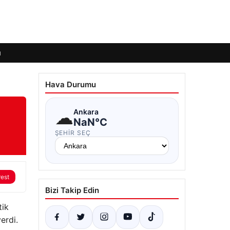
ı
Hava Durumu
☁
Ankara
NaN°C
ŞEHIR SEÇ
rest
Bizi Takip Edin
tik
erdi.