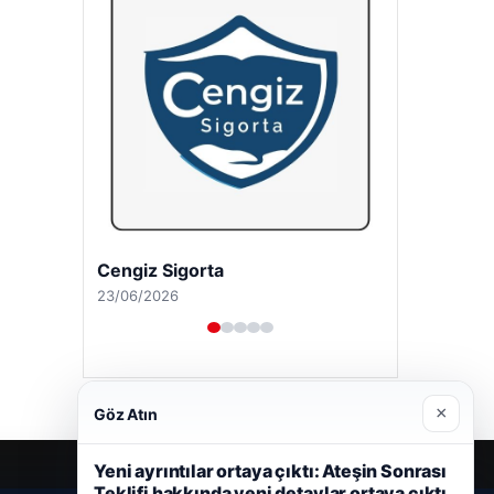
Cengiz Sigorta
23/06/2026
×
Göz Atın
Yeni ayrıntılar ortaya çıktı: Ateşin Sonrası
Teklifi hakkında yeni detaylar ortaya çıktı