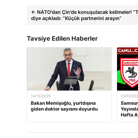
← NATO'dan Çin'de konuşulacak kelimeler! “T
diye açıkladı: “Küçük partnerini arayın”
Tavsiye Edilen Haberler
14/12/2025
13/12/20
Bakan Memişoğlu, yurtdışına
Samsuns
giden doktor sayısını duyurdu
Yayında
Hafta A