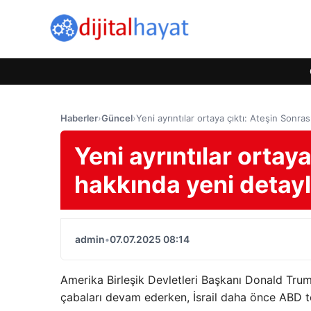
Haberler
›
Güncel
›
Yeni ayrıntılar ortaya çıktı: Ateşin Sonras
Yeni ayrıntılar ortaya
hakkında yeni detayl
admin
•
07.07.2025 08:14
Amerika Birleşik Devletleri Başkanı Donald Trum
çabaları devam ederken, İsrail daha önce ABD te