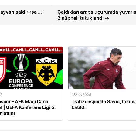
ayvan saldırırsa …”
Çaldıkları araba uçurumda yuvarla
2 şüpheli tutuklandı →
25
13/12/2025
por – AEK Maçı Canlı
Trabzonspor’da Savic, takım
! | UEFA Konferans Ligi 5.
katıldı
nlatımı