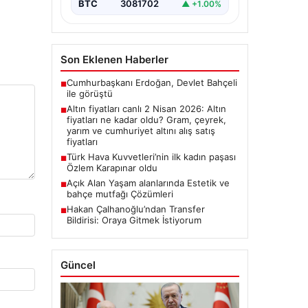
BTC
3081702
▲ +1.00%
Son Eklenen Haberler
Cumhurbaşkanı Erdoğan, Devlet Bahçeli
■
ile görüştü
Altın fiyatları canlı 2 Nisan 2026: Altın
■
fiyatları ne kadar oldu? Gram, çeyrek,
yarım ve cumhuriyet altını alış satış
fiyatları
Türk Hava Kuvvetleri’nin ilk kadın paşası
■
Özlem Karapınar oldu
Açık Alan Yaşam alanlarında Estetik ve
■
bahçe mutfağı Çözümleri
Hakan Çalhanoğlu’ndan Transfer
■
Bildirisi: Oraya Gitmek İstiyorum
Güncel