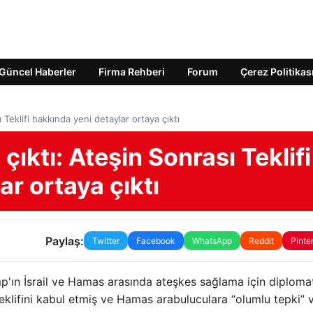
Güncel Haberler
Firma Rehberi
Forum
Çerez Politikas
ı Teklifi hakkında yeni detaylar ortaya çıktı
 çıktı: Ateşin Sonrası Teklifi
ar ortaya çıktı
Paylaş:
Twitter
Facebook
WhatsApp
Reddit
Pinte
p'ın İsrail ve Hamas arasında ateşkes sağlama için diploma
klifini kabul etmiş ve Hamas arabuluculara “olumlu tepki” v