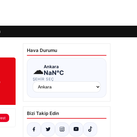
ı
Hava Durumu
☁
Ankara
NaN°C
o
ŞEHIR SEÇ
Bizi Takip Edin
rest