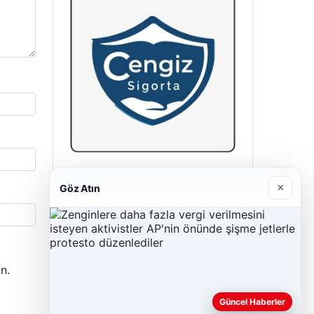
Cengiz Sigorta
×
Göz Atın
23/06/2026
n.
Güncel Haberler