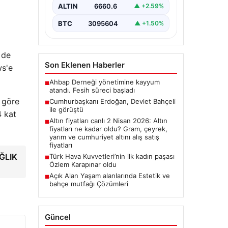
ALTIN
6660.6
▲ +2.59%
BTC
3095604
▲ +1.50%
 de
Son Eklenen Haberler
ws'e
Ahbap Derneği yönetimine kayyum
■
atandı. Fesih süreci başladı
a göre
Cumhurbaşkanı Erdoğan, Devlet Bahçeli
■
ile görüştü
4 kat
Altın fiyatları canlı 2 Nisan 2026: Altın
■
fiyatları ne kadar oldu? Gram, çeyrek,
yarım ve cumhuriyet altını alış satış
fiyatları
AĞLIK
Türk Hava Kuvvetleri’nin ilk kadın paşası
■
Özlem Karapınar oldu
Açık Alan Yaşam alanlarında Estetik ve
■
bahçe mutfağı Çözümleri
Güncel