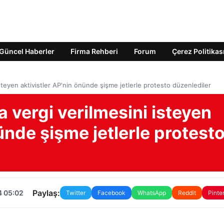
Güncel Haberler
Firma Rehberi
Forum
Çerez Politikas
steyen aktivistler AP'nin önünde şişme jetlerle protesto düzenlediler
a vergi verilmesini isteyen
ünde şişme jetlerle protest
Paylaş:
4 05:02
Twitter
Facebook
WhatsApp
Reddit
Pinte