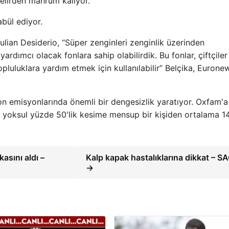
gelirden mahrum kalıyor.
bül ediyor.
Julian Desiderio, “Süper zenginleri zenginlik üzerinden
rdımcı olacak fonlara sahip olabilirdik. Bu fonlar, çiftçiler
opluluklara yardım etmek için kullanılabilir” Belçika, Eurone
bon emisyonlarında önemli bir dengesizlik yaratıyor. Oxfam'
n yoksul yüzde 50'lik kesime mensup bir kişiden ortalama 1
asını aldı –
Kalp kapak hastalıklarına dikkat – S
→