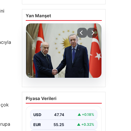
ini
Yan Manşet
acıyla
06.08.2026
Cumhurbaşkanı
Piyasa Verileri
Erdoğan, Devlet Bahçeli
 çok
ile görüştü
USD
47.74
▲ +0.18%
vrupa
EUR
55.25
▲ +0.32%