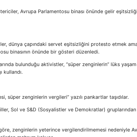
ericiler, Avrupa Parlamentosu binası önünde gelir eşitsizliğ
istler, dünya çapındaki servet eşitsizliğini protesto etmek am
osu binasının önünde bir gösteri düzenledi.
rında bulunduğu aktivistler, “süper zenginlerin” lüks yaşam
ı kullandı.
, süper zenginlerin vergileri” yazılı pankartlar taşıdılar.
ller, Sol ve S&D (Sosyalistler ve Demokratlar) gruplarından
öre, zenginlerin yeterince vergilendirilmemesi nedeniyle A