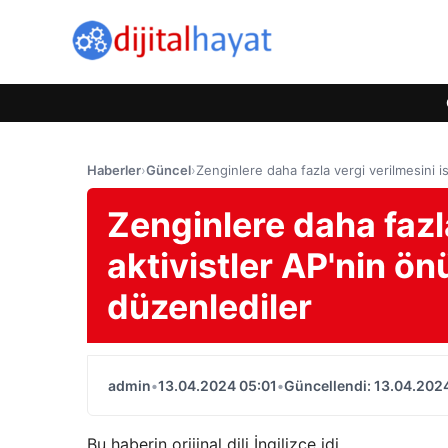
Haberler
›
Güncel
›
Zenginlere daha fazla vergi verilmesini i
Zenginlere daha fazl
aktivistler AP'nin ön
düzenlediler
admin
•
13.04.2024 05:01
•
Güncellendi: 13.04.202
Bu haberin orijinal dili İngilizce idi.