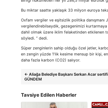
Birliği hükümetleri her yıl 286,5 milyar euroluk 
Bu miktar saatte yaklaşık 33 milyon euroya teka
Oxfam vergiler ve eşitsizlik politika danışmanı 
vergilendirebilseydik, gezegenimizi kurtarmaya ya
dahil olmak üzere iklim felaketinden etkilenen t
söyledi. ” dedi.
Süper zenginlerin sahip olduğu özel jetler, kar
en zengin yüzde 1'lik kesime mensup bir kişi, e
daha fazla karbon (CO2) salıyor.
← Aliağa Belediye Başkanı Serkan Acar sertifik
GÜNDEM
Tavsiye Edilen Haberler