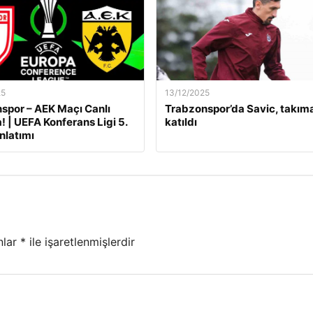
25
13/12/2025
por – AEK Maçı Canlı
Trabzonspor’da Savic, takım
! | UEFA Konferans Ligi 5.
katıldı
nlatımı
nlar
*
ile işaretlenmişlerdir