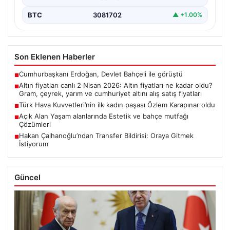
BTC
3081702
▲ +1.00%
Son Eklenen Haberler
Cumhurbaşkanı Erdoğan, Devlet Bahçeli ile görüştü
■
Altın fiyatları canlı 2 Nisan 2026: Altın fiyatları ne kadar oldu?
■
Gram, çeyrek, yarım ve cumhuriyet altını alış satış fiyatları
Türk Hava Kuvvetleri’nin ilk kadın paşası Özlem Karapınar oldu
■
Açık Alan Yaşam alanlarında Estetik ve bahçe mutfağı
■
Çözümleri
Hakan Çalhanoğlu’ndan Transfer Bildirisi: Oraya Gitmek
■
İstiyorum
Güncel