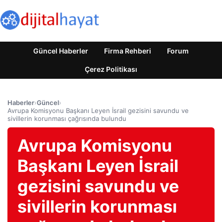
Güncel Haberler
Firma Rehberi
Forum
Çerez Politikası
Haberler
›
Güncel
›
Avrupa Komisyonu Başkanı Leyen İsrail gezisini savundu ve
sivillerin korunması çağrısında bulundu
Avrupa Komisyonu
Başkanı Leyen İsrail
gezisini savundu ve
sivillerin korunması