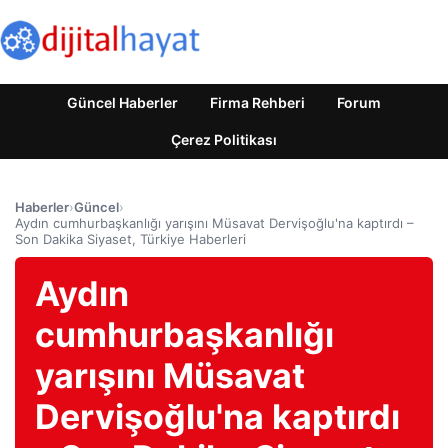
Güncel Haberler
Firma Rehberi
Forum
Çerez Politikası
Haberler
›
Güncel
›
Aydın cumhurbaşkanlığı yarışını Müsavat Dervişoğlu'na kaptırdı –
Son Dakika Siyaset, Türkiye Haberleri
Aydın
cumhurbaşkanlığı
yarışını Müsavat
Dervişoğlu'na kaptırdı