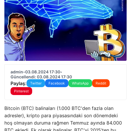
admin
•
03.08.2024 17:30
•
Güncellendi: 03.08.2024 17:30
Paylaş:
Twitter
Facebook
WhatsApp
Reddit
Pinterest
Bitcoin (BTC) balinaları (1.000 BTC'den fazla olan
adresler), kripto para piyasasındaki son dönemdeki
hoş olmayan duruma rağmen Temmuz ayında 84.000
BTC ekledi. Ek olarak balinalar, BTC'yi 2015'ten bu