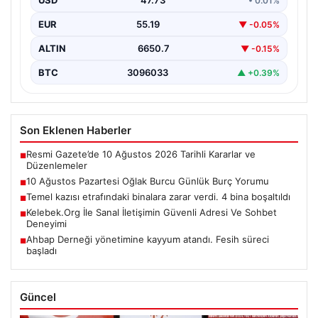
USD
47.73
• 0.01%
olabilir.…
EUR
55.19
▼ -0.05%
ALTIN
6650.7
▼ -0.15%
BTC
3096033
▲ +0.39%
Son Eklenen Haberler
Resmi Gazete’de 10 Ağustos 2026 Tarihli Kararlar ve
■
Düzenlemeler
10 Ağustos Pazartesi Oğlak Burcu Günlük Burç Yorumu
■
Temel kazısı etrafındaki binalara zarar verdi. 4 bina boşaltıldı
■
Kelebek.Org İle Sanal İletişimin Güvenli Adresi Ve Sohbet
■
Deneyimi
Ahbap Derneği yönetimine kayyum atandı. Fesih süreci
■
başladı
Güncel