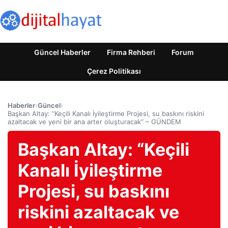
Güncel Haberler
Firma Rehberi
Forum
Çerez Politikası
Haberler
›
Güncel
›
Başkan Altay: “Keçili Kanalı İyileştirme Projesi, su baskını riskini
azaltacak ve yeni bir ana arter oluşturacak” – GÜNDEM
Başkan Altay: “Keçili
Kanalı İyileştirme
Projesi, su baskını
riskini azaltacak ve