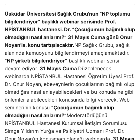
Üsküdar Üniversitesi Sağlık Grubu'nun “NP toplumu
bilgilendiriyor” başlıklı webinar serisinde Prof.
NPİSTANBUL hastanesi. Dr. “Çocuğumun bağımlı olup
olmadığını nasıl anlarım?” 31 Mayıs Cuma günü Onur
Noyan'la. konu tartışılacaktır.
NP Sağlık Grubu, sağlık
alanında kamuoyunu bilgilendirmeyi amaçlamaktadır.
“NP şirketi bilgilendiriyor”
başlıklı webinar serisi
devam ediyor.
31 Mayıs Cuma
Düzenlenecek
webinarda NPİSTANBUL Hastanesi Öğretim Üyesi Prof.
Dr. Onur Noyan, ebeveynlerin çocuklarının bağımlı olup
olmadığını nasıl anlayabilecekleri ve bu konuda ne gibi
önlemler alabilecekleri konusunda bilgi verecek. Web
seminerinin konusu
“Çocuğumun bağımlı olup
olmadığını nasıl anlarım?”
Moderatörlüğünü
NPİSTANBUL Hastanesi Kurumsal İletişim Sorumlusu
Simge Yıldırım Yurğa ve Psikiyatri Uzmanı Prof. Dr.
Onur Noyan'ın konuşmacı olacağı webinarda,
31 Mayıs