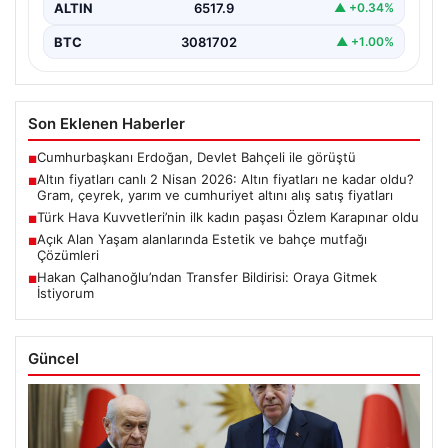
ALTIN
6517.9
▲ +0.34%
BTC
3081702
▲ +1.00%
Son Eklenen Haberler
Cumhurbaşkanı Erdoğan, Devlet Bahçeli ile görüştü
■
Altın fiyatları canlı 2 Nisan 2026: Altın fiyatları ne kadar oldu?
■
Gram, çeyrek, yarım ve cumhuriyet altını alış satış fiyatları
Türk Hava Kuvvetleri’nin ilk kadın paşası Özlem Karapınar oldu
■
Açık Alan Yaşam alanlarında Estetik ve bahçe mutfağı
■
Çözümleri
Hakan Çalhanoğlu’ndan Transfer Bildirisi: Oraya Gitmek
■
İstiyorum
Güncel