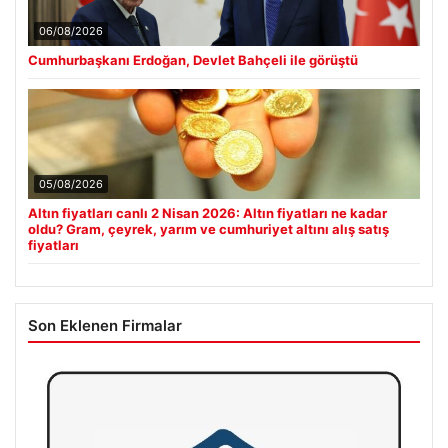
06/08/2026
Cumhurbaşkanı Erdoğan, Devlet Bahçeli ile görüştü
05/08/2026
Altın fiyatları canlı 2 Nisan 2026: Altın fiyatları ne kadar
oldu? Gram, çeyrek, yarım ve cumhuriyet altını alış satış
fiyatları
Son Eklenen Firmalar