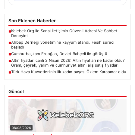
Son Eklenen Haberler
Kelebek.Org İle Sanal İletişimin Güvenli Adresi Ve Sohbet
■
Deneyimi
Ahbap Derneği yönetimine kayyum atandı. Fesih süreci
■
başladı
Cumhurbaşkanı Erdoğan, Devlet Bahçeli ile görüştü
■
Altın fiyatları canlı 2 Nisan 2026: Altın fiyatları ne kadar oldu?
■
Gram, çeyrek, yarım ve cumhuriyet altını alış satış fiyatları
Türk Hava Kuvvetleri’nin ilk kadın paşası Özlem Karapınar oldu
■
Güncel
08/08/2026