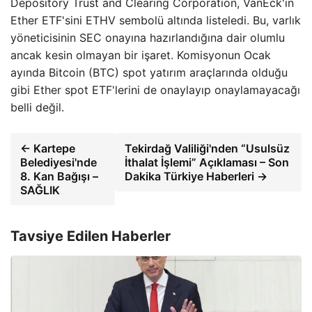
Depository Trust and Clearing Corporation, VanEck'in
Ether ETF'sini ETHV sembolü altında listeledi. Bu, varlık
yöneticisinin SEC onayına hazırlandığına dair olumlu
ancak kesin olmayan bir işaret. Komisyonun Ocak
ayında Bitcoin (BTC) spot yatırım araçlarında olduğu
gibi Ether spot ETF'lerini de onaylayıp onaylamayacağı
belli değil.
← Kartepe
Tekirdağ Valiliği'nden “Usulsüz
Belediyesi'nde
İthalat İşlemi” Açıklaması – Son
8. Kan Bağışı –
Dakika Türkiye Haberleri →
SAĞLIK
Tavsiye Edilen Haberler