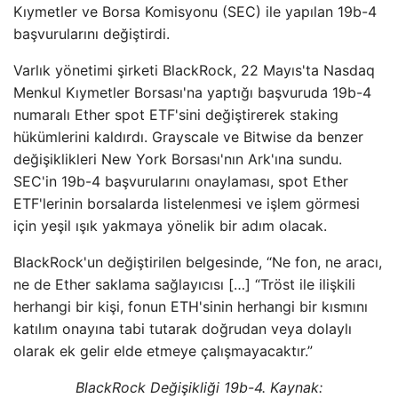
Kıymetler ve Borsa Komisyonu (SEC) ile yapılan 19b-4
başvurularını değiştirdi.
Varlık yönetimi şirketi BlackRock, 22 Mayıs'ta Nasdaq
Menkul Kıymetler Borsası'na yaptığı başvuruda 19b-4
numaralı Ether spot ETF'sini değiştirerek staking
hükümlerini kaldırdı. Grayscale ve Bitwise da benzer
değişiklikleri New York Borsası'nın Ark'ına sundu.
SEC'in 19b-4 başvurularını onaylaması, spot Ether
ETF'lerinin borsalarda listelenmesi ve işlem görmesi
için yeşil ışık yakmaya yönelik bir adım olacak.
BlackRock'un değiştirilen belgesinde, “Ne fon, ne aracı,
ne de Ether saklama sağlayıcısı […] “Tröst ile ilişkili
herhangi bir kişi, fonun ETH'sinin herhangi bir kısmını
katılım onayına tabi tutarak doğrudan veya dolaylı
olarak ek gelir elde etmeye çalışmayacaktır.”
BlackRock Değişikliği 19b-4. Kaynak: