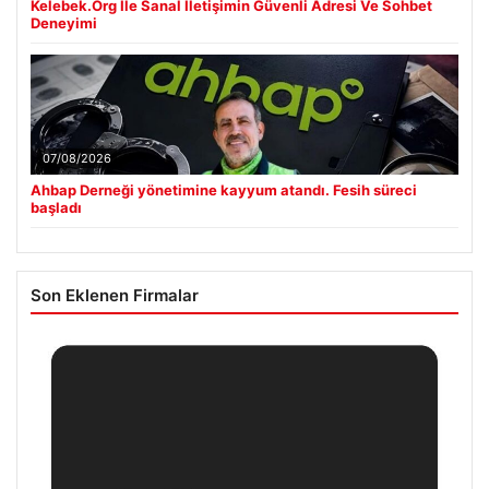
Kelebek.Org İle Sanal İletişimin Güvenli Adresi Ve Sohbet
Deneyimi
07/08/2026
Ahbap Derneği yönetimine kayyum atandı. Fesih süreci
başladı
Son Eklenen Firmalar