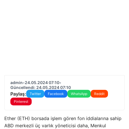
admin
•
24.05.2024 07:10
•
Güncellendi: 24.05.2024 07:10
Paylaş:
Twitter
Facebook
WhatsApp
Reddit
Pinterest
Ether (ETH) borsada işlem gören fon iddialarına sahip
ABD merkezli üç varlık yöneticisi daha, Menkul