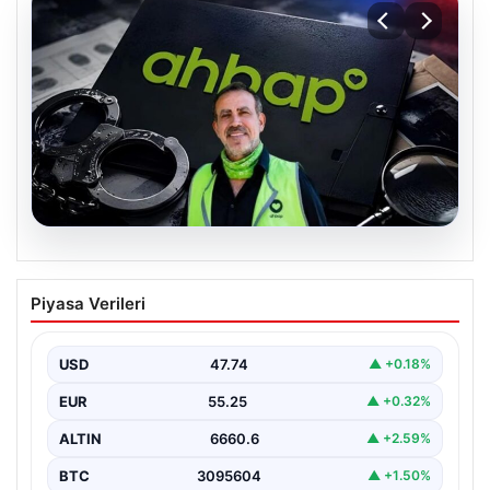
07.08.2026
Ahbap Derneği yönetimine kayyum
Piyasa Verileri
atandı. Fesih süreci başladı
USD
47.74
▲ +0.18%
EUR
55.25
▲ +0.32%
ALTIN
6660.6
▲ +2.59%
BTC
3095604
▲ +1.50%