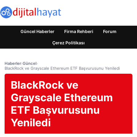
Güncel Haberler
Firma Rehberi
Forum
Çerez Politikası
Haberler
›
Güncel
›
BlackRock ve Grayscale Ethereum ETF Başvurusunu Yeniledi
BlackRock ve
Grayscale Ethereum
ETF Başvurusunu
Yeniledi