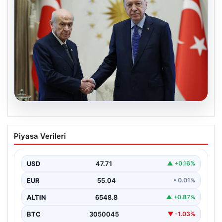
06.08.2026
Cumhurbaşkanı Erdoğan, Devlet
Piyasa Verileri
Bahçeli ile görüştü
USD
47.71
▲ +0.16%
EUR
55.04
• 0.01%
ALTIN
6548.8
▲ +0.87%
BTC
3050045
▼ -1.03%