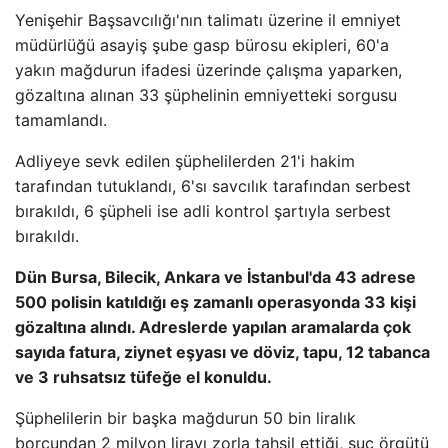
Yenişehir Başsavcılığı'nın talimatı üzerine il emniyet
müdürlüğü asayiş şube gasp bürosu ekipleri, 60'a
yakın mağdurun ifadesi üzerinde çalışma yaparken,
gözaltına alınan 33 şüphelinin emniyetteki sorgusu
tamamlandı.
Adliyeye sevk edilen şüphelilerden 21'i hakim
tarafından tutuklandı, 6'sı savcılık tarafından serbest
bırakıldı, 6 şüpheli ise adli kontrol şartıyla serbest
bırakıldı.
Dün Bursa, Bilecik, Ankara ve İstanbul'da 43 adrese
500 polisin katıldığı eş zamanlı operasyonda 33 kişi
gözaltına alındı. Adreslerde yapılan aramalarda çok
sayıda fatura, ziynet eşyası ve döviz, tapu, 12 tabanca
ve 3 ruhsatsız tüfeğe el konuldu.
Şüphelilerin bir başka mağdurun 50 bin liralık
borcundan 2 milyon lirayı zorla tahsil ettiği, suç örgütü