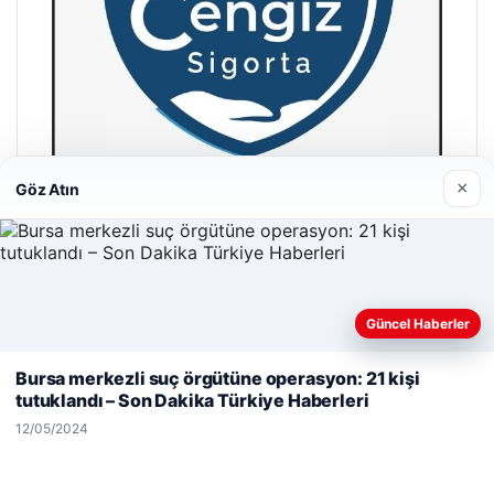
×
Göz Atın
Hastaş Beton
26/05/2026
Güncel Haberler
Web sitemizi nasıl kullandığınızı daha iyi anlayabilmek,
deneyiminizi kişiselleştirmek ve geliştirmek amacıyla çerezler
Bursa merkezli suç örgütüne operasyon: 21 kişi
kullanıyoruz.
Çerez Politikamız
tutuklandı – Son Dakika Türkiye Haberleri
Reddet
Kabul Et
12/05/2024
© 2026 Dijital Hayat – Güncel Haberler