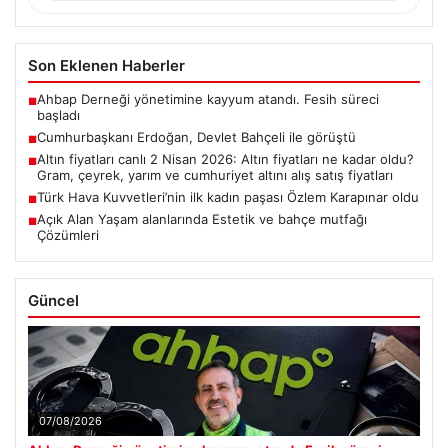
Son Eklenen Haberler
Ahbap Derneği yönetimine kayyum atandı. Fesih süreci
■
başladı
Cumhurbaşkanı Erdoğan, Devlet Bahçeli ile görüştü
■
Altın fiyatları canlı 2 Nisan 2026: Altın fiyatları ne kadar oldu?
■
Gram, çeyrek, yarım ve cumhuriyet altını alış satış fiyatları
Türk Hava Kuvvetleri’nin ilk kadın paşası Özlem Karapınar oldu
■
Açık Alan Yaşam alanlarında Estetik ve bahçe mutfağı
■
Çözümleri
Güncel
07/08/2026