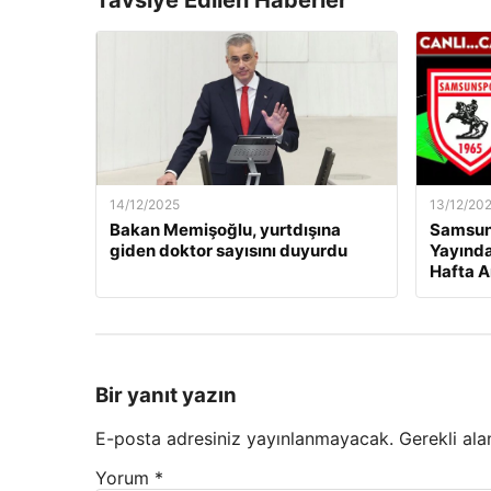
Tavsiye Edilen Haberler
14/12/2025
13/12/20
Bakan Memişoğlu, yurtdışına
Samsuns
giden doktor sayısını duyurdu
Yayında
Hafta A
Bir yanıt yazın
E-posta adresiniz yayınlanmayacak.
Gerekli ala
Yorum
*