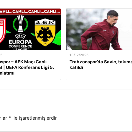
25
13/12/2025
por – AEK Maçı Canlı
Trabzonspor’da Savic, takım
! | UEFA Konferans Ligi 5.
katıldı
nlatımı
nlar
*
ile işaretlenmişlerdir