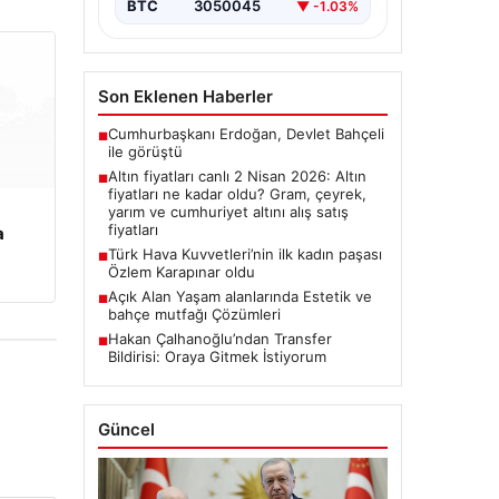
BTC
3050045
▼ -1.03%
Son Eklenen Haberler
Cumhurbaşkanı Erdoğan, Devlet Bahçeli
■
ile görüştü
Altın fiyatları canlı 2 Nisan 2026: Altın
■
fiyatları ne kadar oldu? Gram, çeyrek,
yarım ve cumhuriyet altını alış satış
fiyatları
a
Türk Hava Kuvvetleri’nin ilk kadın paşası
■
Özlem Karapınar oldu
Açık Alan Yaşam alanlarında Estetik ve
■
bahçe mutfağı Çözümleri
Hakan Çalhanoğlu’ndan Transfer
■
Bildirisi: Oraya Gitmek İstiyorum
Güncel