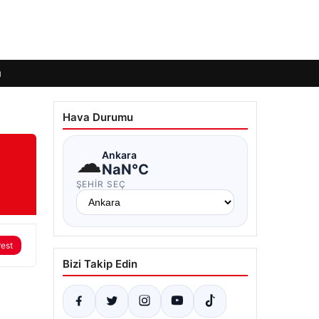
ı
Hava Durumu
☁
Ankara
NaN°C
ŞEHIR SEÇ
rest
Bizi Takip Edin