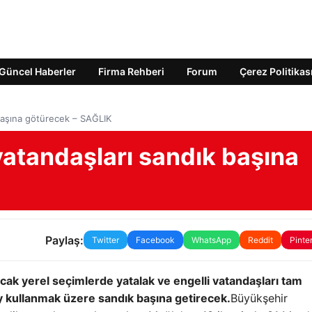
Güncel Haberler
Firma Rehberi
Forum
Çerez Politikas
 başına götürecek – SAĞLIK
vatandaşları sandık başına
Paylaş:
Twitter
Facebook
WhatsApp
Reddit
Pinte
cak yerel seçimlerde yatalak ve engelli vatandaşları tam
oy kullanmak üzere sandık başına getirecek.
Büyükşehir