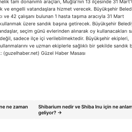
nelik tam donanımlı araçları, Muğla'nın 13 ilçesinde 31 Mart'
k ve engelli vatandaşlara hizmet verecek. Büyükşehir Beledi
ı ve 42 çalışanı bulunan 1 hasta taşıma aracıyla 31 Mart
 kullanmak üzere sandık başına getirecek. Büyükşehir Beledi
andaşlar, seçim günü evlerinden alınarak oy kullanacakları 
eğil, sadece ilçe içi verilebilmektedir. Büyükşehir ekipleri,
llanmalarını ve uzman ekiplerle sağlıklı bir şekilde sandık 
k: (guzelhaber.net) Güzel Haber Masası
ine ne zaman
Shibarium nedir ve Shiba Inu için ne anla
geliyor? →