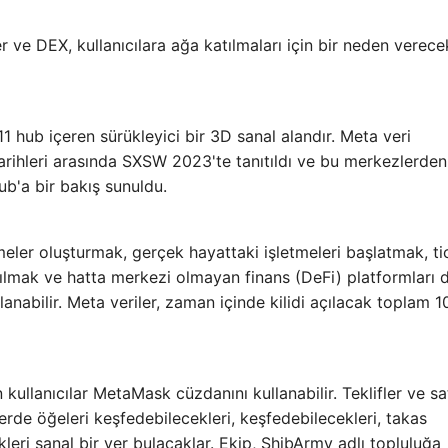
 ve DEX, kullanıcılara ağa katılmaları için bir neden verece
11 hub içeren sürükleyici bir 3D sanal alandır. Meta veri
hleri ​​arasında SXSW 2023'te tanıtıldı ve bu merkezlerden 
b'a bir bakış sunuldu.
etmeler oluşturmak, gerçek hayattaki işletmeleri başlatmak, ti
atılmak ve hatta merkezi olmayan finans (DeFi) platformları d
lanabilir. Meta veriler, zaman içinde kilidi açılacak toplam 
 kullanıcılar MetaMask cüzdanını kullanabilir. Teklifler ve sa
lerde öğeleri keşfedebilecekleri, keşfedebilecekleri, takas
ekleri sanal bir yer bulacaklar. Ekip, ShibArmy adlı topluluğa