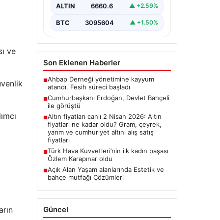
ALTIN
6660.6
▲ +2.59%
BTC
3095604
▲ +1.50%
sı ve
Son Eklenen Haberler
Ahbap Derneği yönetimine kayyum
■
üvenlik
atandı. Fesih süreci başladı
Cumhurbaşkanı Erdoğan, Devlet Bahçeli
■
ile görüştü
dımcı
Altın fiyatları canlı 2 Nisan 2026: Altın
■
fiyatları ne kadar oldu? Gram, çeyrek,
yarım ve cumhuriyet altını alış satış
fiyatları
Türk Hava Kuvvetleri’nin ilk kadın paşası
■
Özlem Karapınar oldu
Açık Alan Yaşam alanlarında Estetik ve
■
bahçe mutfağı Çözümleri
Güncel
arın