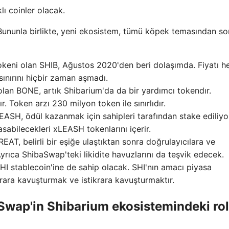
lı coinler olacak.
 Bununla birlikte, yeni ekosistem, tümü köpek temasından so
okeni olan SHIB, Ağustos 2020'den beri dolaşımda. Fiyatı h
ınırını hiçbir zaman aşmadı.
lan BONE, artık Shibarium'da da bir yardımcı tokendır.
. Token arzı 230 milyon token ile sınırlıdır.
LEASH, ödül kazanmak için sahipleri tarafından stake ediliyo
asabilecekleri xLEASH tokenlarını içerir.
EAT, belirli bir eşiğe ulaştıktan sonra doğrulayıcılara ve
 Ayrıca ShibaSwap'teki likidite havuzlarını da teşvik edecek.
I stablecoin'ine de sahip olacak. SHI'nın amacı piyasa
rara kavuşturmak ve istikrara kavuşturmaktır.
aSwap'in Shibarium ekosistemindeki ro