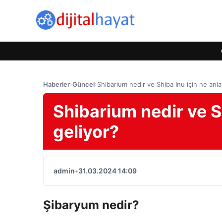
Haberler
›
Güncel
›
Shibarium nedir ve Shiba Inu için ne anl
Shibarium nedir ve S
geliyor?
admin
•
31.03.2024 14:09
Şibaryum nedir?