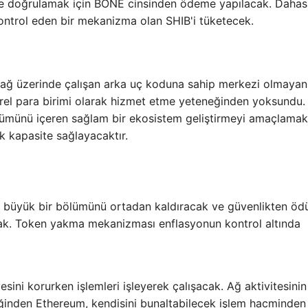
 ve doğrulamak için BONE cinsinden ödeme yapılacak. Dahası
 kontrol eden bir mekanizma olan SHIB'i tüketecek.
) ağ üzerinde çalışan arka uç koduna sahip merkezi olmayan
rel para birimi olarak hizmet etme yeteneğinden yoksundu.
ümünü içeren sağlam bir ekosistem geliştirmeyi amaçlamakt
k kapasite sağlayacaktır.
in büyük bir bölümünü ortadan kaldıracak ve güvenlikten öd
ak. Token yakma mekanizması enflasyonun kontrol altında
ini korurken işlemleri işleyerek çalışacak. Ağ aktivitesinin
iğinden Ethereum, kendisini bunaltabilecek işlem hacminden