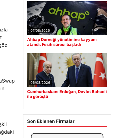
azla
07/08/2026
t
Ahbap Derneği yönetimine kayyum
göz
atandı. Fesih süreci başladı
ibaSwap
06/08/2026
ın
Cumhurbaşkanı Erdoğan, Devlet Bahçeli
ile görüştü
Son Eklenen Firmalar
kil
ağdaki