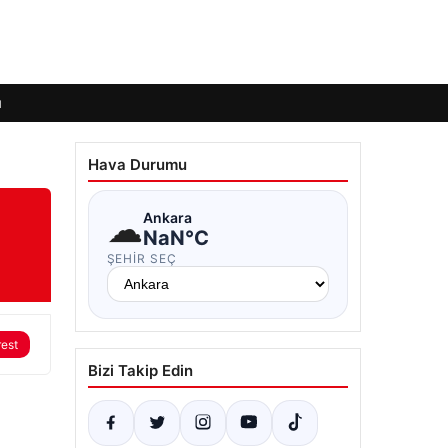
ı
Hava Durumu
☁
Ankara
NaN°C
ŞEHIR SEÇ
rest
Bizi Takip Edin