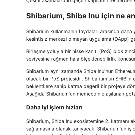
Çeşitli aşamalardan geçen kapsamlı testlerden 
Shibarium, Shiba Inu için ne a
Shibarium kullanmanın faydaları arasında daha y
kesintisiz merkezi olmayan uygulama (DApp) geli
Birleşme yoluyla bir hisse kanıtı (PoS) blok zin
seviyesine rağmen hala ölçeklenebilirlik konusu
Shibarium aynı zamanda Shiba Inu'nun Ethereum
olacak bir PoS projesidir. Shibarium'un SHIB'in 
beklentilere sahip katma değerli bir projeye dö
Aşağıda Shibarium'un memecoin'e aşılanan potans
Daha iyi işlem hızları
Shibarium, Shiba Inu ekosistemine 2. katmanı ek
sağlamasına olanak tanıyacak. Shibarium'un işle