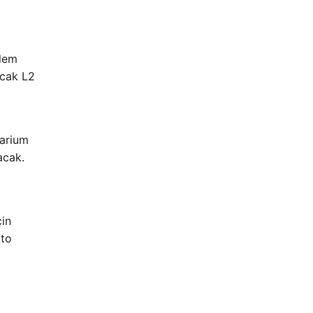
şlem
ncak L2
barium
acak.
çin
pto