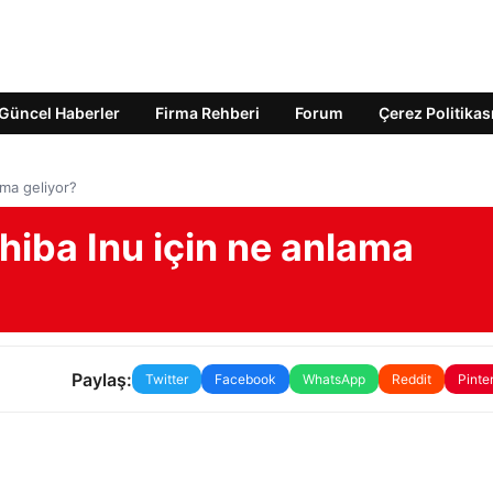
Güncel Haberler
Firma Rehberi
Forum
Çerez Politikas
ama geliyor?
hiba Inu için ne anlama
Paylaş:
Twitter
Facebook
WhatsApp
Reddit
Pinte