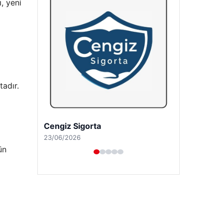
, yeni
adır.
Hastaş Beton
26/05/2026
ün