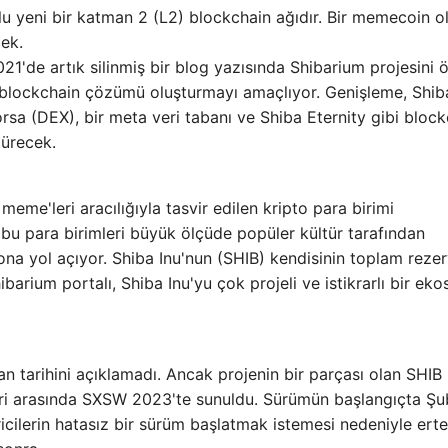
lu yeni bir katman 2 (L2) blockchain ağıdır. Bir memecoin o
ek.
21'de artık silinmiş bir blog yazısında Shibarium projesini ö
blockchain çözümü oluşturmayı amaçlıyor. Genişleme, Shib
sa (DEX), bir meta veri tabanı ve Shiba Eternity gibi block
türecek.
me'leri aracılığıyla tasvir edilen kripto para birimi
n bu para birimleri büyük ölçüde popüler kültür tarafından
ona yol açıyor. Shiba Inu'nun (SHIB) kendisinin toplam rezer
ibarium portalı, Shiba Inu'yu çok projeli ve istikrarlı bir ek
man tarihini açıklamadı. Ancak projenin bir parçası olan SHIB
leri ​​arasında SXSW 2023'te sunuldu. Sürümün başlangıçta Şu
icilerin hatasız bir sürüm başlatmak istemesi nedeniyle erte