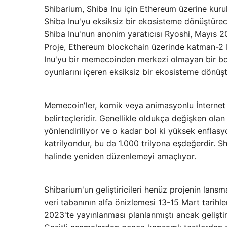
Shibarium, Shiba Inu için Ethereum üzerine kuru
Shiba Inu'yu eksiksiz bir ekosisteme dönüştürec
Shiba Inu'nun anonim yaratıcısı Ryoshi, Mayıs 20
Proje, Ethereum blockchain üzerinde katman-2 
Inu'yu bir memecoinden merkezi olmayan bir bor
oyunlarını içeren eksiksiz bir ekosisteme dönüş
Memecoin'ler, komik veya animasyonlu İnternet me
belirteçleridir. Genellikle oldukça değişken ola
yönlendiriliyor ve o kadar bol ki yüksek enflasy
katrilyondur, bu da 1.000 trilyona eşdeğerdir. Sh
halinde yeniden düzenlemeyi amaçlıyor.
Shibarium'un geliştiricileri henüz projenin lans
veri tabanının alfa önizlemesi 13-15 Mart tarih
2023'te yayınlanması planlanmıştı ancak geliştir