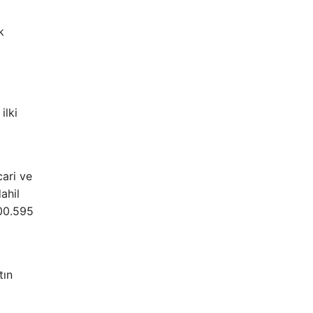
k
ilki
cari ve
ahil
100.595
tın