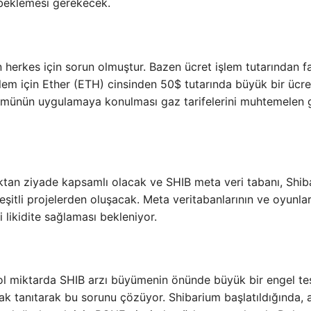
a beklemesi gerekecek.
 herkes için sorun olmuştur. Bazen ücret işlem tutarından f
şlem için Ether (ETH) cinsinden 50$ tutarında büyük bir ücre
ümünün uygulamaya konulması gaz tarifelerini muhtemelen 
ktan ziyade kapsamlı olacak ve SHIB meta veri tabanı, Sh
şitli projelerden oluşacak. Meta veritabanlarının ve oyunlar
i likidite sağlaması bekleniyor.
l miktarda SHIB arzı büyümenin önünde büyük bir engel teş
rak tanıtarak bu sorunu çözüyor. Shibarium başlatıldığında, 