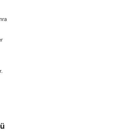
nra
er
r.
lü