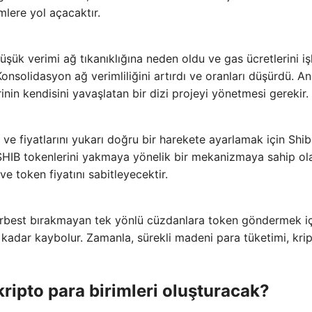
mlere yol açacaktır.
k verimi ağ tıkanıklığına neden oldu ve gas ücretlerini i
Konsolidasyon ağ verimliliğini artırdı ve oranları düşürdü. A
inin kendisini yavaşlatan bir dizi projeyi yönetmesi gerekir.
e fiyatlarını yukarı doğru bir harekete ayarlamak için Shi
 SHIB tokenlerini yakmaya yönelik bir mekanizmaya sahip ol
e token fiyatını sabitleyecektir.
erbest bırakmayan tek yönlü cüzdanlara token göndermek i
 kadar kaybolur. Zamanla, sürekli madeni para tüketimi, kri
ripto para birimleri oluşturacak?