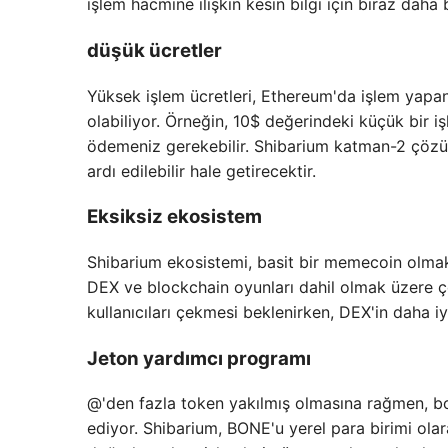
işlem hacmine ilişkin kesin bilgi için biraz dah
düşük ücretler
Yüksek işlem ücretleri, Ethereum'da işlem yapan
olabiliyor. Örneğin, 10$ değerindeki küçük bir i
ödemeniz gerekebilir. Shibarium katman-2 çöz
ardı edilebilir hale getirecektir.
Eksiksiz ekosistem
Shibarium ekosistemi, basit bir memecoin olma
DEX ve blockchain oyunları dahil olmak üzere çe
kullanıcıları çekmesi beklenirken, DEX'in daha iy
Jeton yardımcı programı
@'den fazla token yakılmış olmasına rağmen, bo
ediyor. Shibarium, BONE'u yerel para birimi ola