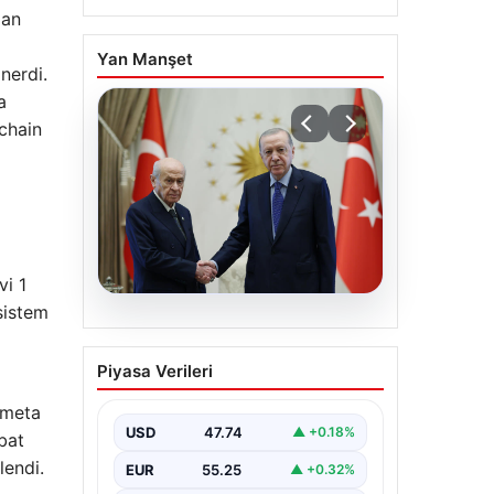
lan
Yan Manşet
nerdi.
a
chain
vi 1
osistem
06.08.2026
Cumhurbaşkanı
Piyasa Verileri
Erdoğan, Devlet Bahçeli
ile görüştü
 meta
USD
47.74
▲ +0.18%
bat
lendi.
EUR
55.25
▲ +0.32%