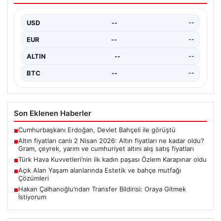
yarım ve cumhuriyet altını alış satış
fiyatları
USD
--
--
EUR
--
--
ALTIN
--
--
BTC
--
--
Son Eklenen Haberler
Cumhurbaşkanı Erdoğan, Devlet Bahçeli ile görüştü
■
Altın fiyatları canlı 2 Nisan 2026: Altın fiyatları ne kadar oldu?
■
Gram, çeyrek, yarım ve cumhuriyet altını alış satış fiyatları
Türk Hava Kuvvetleri’nin ilk kadın paşası Özlem Karapınar oldu
■
Açık Alan Yaşam alanlarında Estetik ve bahçe mutfağı
■
Çözümleri
Hakan Çalhanoğlu’ndan Transfer Bildirisi: Oraya Gitmek
■
İstiyorum