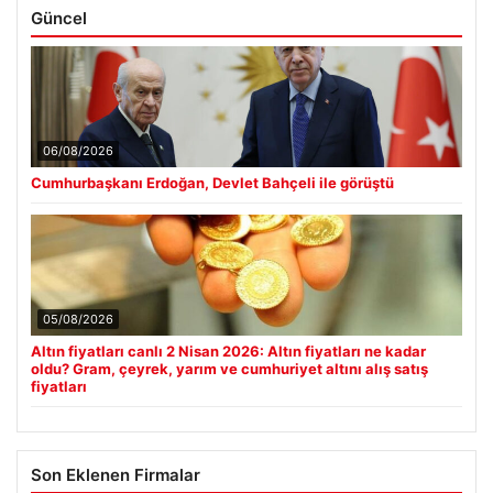
Güncel
06/08/2026
Cumhurbaşkanı Erdoğan, Devlet Bahçeli ile görüştü
05/08/2026
Altın fiyatları canlı 2 Nisan 2026: Altın fiyatları ne kadar
oldu? Gram, çeyrek, yarım ve cumhuriyet altını alış satış
fiyatları
Son Eklenen Firmalar