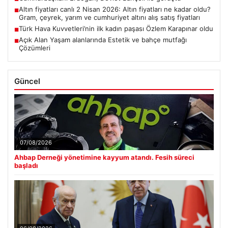
Altın fiyatları canlı 2 Nisan 2026: Altın fiyatları ne kadar oldu?
■
Gram, çeyrek, yarım ve cumhuriyet altını alış satış fiyatları
Türk Hava Kuvvetleri’nin ilk kadın paşası Özlem Karapınar oldu
■
Açık Alan Yaşam alanlarında Estetik ve bahçe mutfağı
■
Çözümleri
Güncel
07/08/2026
Ahbap Derneği yönetimine kayyum atandı. Fesih süreci
başladı