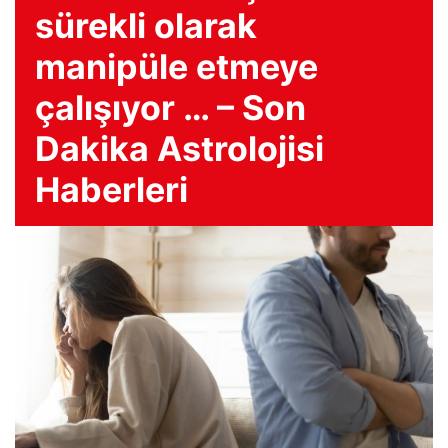
sürekli olarak
manipüle etmeye
çalışıyor … – Son
Dakika Astrolojisi
Haberleri