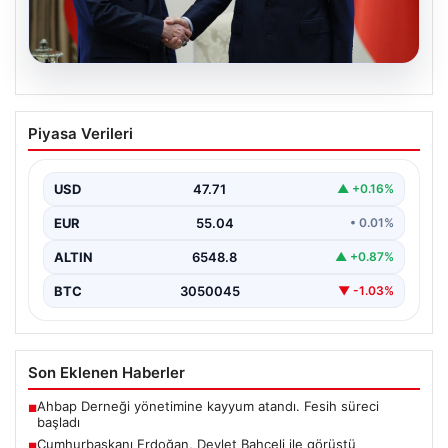
06.08.2026
Cumhurbaşkanı Erdoğan, Devlet
Piyasa Verileri
Bahçeli ile görüştü
USD
47.71
▲ +0.16%
EUR
55.04
• 0.01%
ALTIN
6548.8
▲ +0.87%
BTC
3050045
▼ -1.03%
Son Eklenen Haberler
Ahbap Derneği yönetimine kayyum atandı. Fesih süreci
■
başladı
Cumhurbaşkanı Erdoğan, Devlet Bahçeli ile görüştü
■