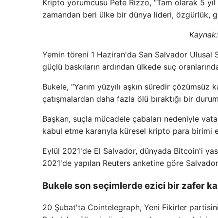
Kripto yorumcusu Pete Rizzo, “Tam olarak 5 yıl 
zamandan beri ülke bir dünya lideri, özgürlük, gü
Kaynak:
Yemin töreni 1 Haziran'da San Salvador Ulusal Sa
güçlü baskıların ardından ülkede suç oranlarınd
Bukele, “Yarım yüzyılı aşkın süredir çözümsüz kal
çatışmalardan daha fazla ölü bıraktığı bir durumu 
Başkan, suçla mücadele çabaları nedeniyle vatan
kabul etme kararıyla küresel kripto para birimi 
Eylül 2021'de El Salvador, dünyada Bitcoin'i y
2021'de yapılan Reuters anketine göre Salvadorl
Bukele son seçimlerde ezici bir zafer k
20 Şubat'ta Cointelegraph, Yeni Fikirler partis