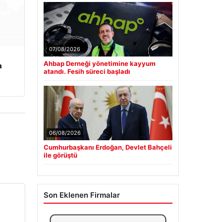
07/08/2026
Ahbap Derneği yönetimine kayyum
a
atandı. Fesih süreci başladı
06/08/2026
Cumhurbaşkanı Erdoğan, Devlet Bahçeli
ile görüştü
Son Eklenen Firmalar