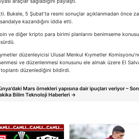
asi araçlar sağladığını paylaştı.
tti. Bukele, 5 Şubat'ta resmi sonuçlar açıklanmadan önce za
 sandalye kazandığını iddia etti.
coin ve diğer kripto para birimi planlarını benimseme konus
 sürdü.
kıymetler düzenleyicisi Ulusal Menkul Kıymetler Komisyonu'n
imsenmesi ve düzenlenmesi konusunu ele almak üzere El Salv
toplantı düzenlediğini bildirdi.
ünya'daki Mars örnekleri yapısına dair ipuçları veriyor – So
akika Bilim Teknoloji Haberleri →