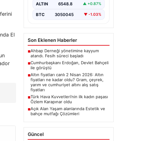
ALTIN
6548.8
▲ +0.87%
ferini
BTC
3050045
▼ -1.03%
unda El
Son Eklenen Haberler
Ahbap Derneği yönetimine kayyum
■
un
atandı. Fesih süreci başladı
Cumhurbaşkanı Erdoğan, Devlet Bahçeli
ador
■
ile görüştü
Altın fiyatları canlı 2 Nisan 2026: Altın
■
fiyatları ne kadar oldu? Gram, çeyrek,
yarım ve cumhuriyet altını alış satış
n
fiyatları
Türk Hava Kuvvetleri’nin ilk kadın paşası
■
Özlem Karapınar oldu
Açık Alan Yaşam alanlarında Estetik ve
■
bahçe mutfağı Çözümleri
Güncel