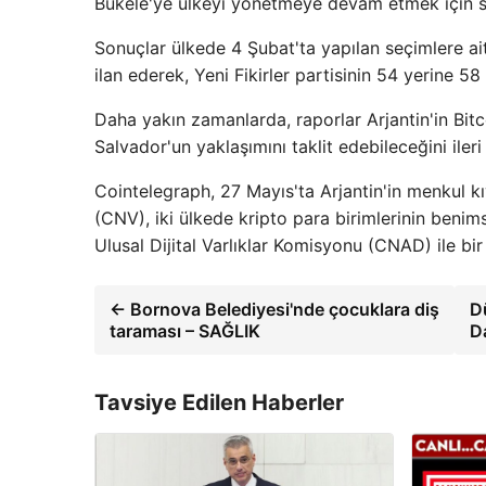
Bukele'ye ülkeyi yönetmeye devam etmek için siy
Sonuçlar ülkede 4 Şubat'ta yapılan seçimlere ai
ilan ederek, Yeni Fikirler partisinin 54 yerine 58
Daha yakın zamanlarda, raporlar Arjantin'in Bit
Salvador'un yaklaşımını taklit edebileceğini ileri
Cointelegraph, 27 Mayıs'ta Arjantin'in menkul 
(CNV), iki ülkede kripto para birimlerinin ben
Ulusal Dijital Varlıklar Komisyonu (CNAD) ile bir 
← Bornova Belediyesi'nde çocuklara diş
D
taraması – SAĞLIK
D
Tavsiye Edilen Haberler