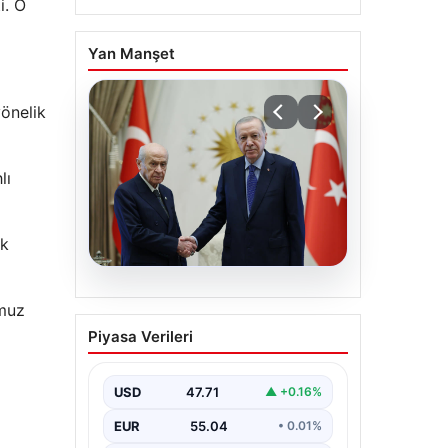
i. O
Yan Manşet
yönelik
lı
ak
06.08.2026
mmuz
Cumhurbaşkanı
Piyasa Verileri
Erdoğan, Devlet Bahçeli
ile görüştü
USD
47.71
▲ +0.16%
EUR
55.04
• 0.01%