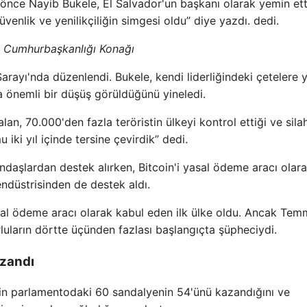
önce Nayib Bukele, El Salvador'un başkanı olarak yemin ett
venlik ve yenilikçiliğin simgesi oldu” diye yazdı. dedi.
 Cumhurbaşkanlığı Konağı
rayı'nda düzenlendi. Bukele, kendi liderliğindeki çetelere 
a önemli bir düşüş görüldüğünü yineledi.
an, 70.000'den fazla teröristin ülkeyi kontrol ettiği ve silah
iki yıl içinde tersine çevirdik” dedi.
daşlardan destek alırken, Bitcoin'i yasal ödeme aracı olar
endüstrisinden de destek aldı.
asal ödeme aracı olarak kabul eden ilk ülke oldu. Ancak Te
uların dörtte üçünden fazlası başlangıçta şüpheciydi.
azandı
inin parlamentodaki 60 sandalyenin 54'ünü kazandığını ve