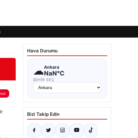
ı
Hava Durumu
☁
Ankara
NaN°C
ŞEHIR SEÇ
rest
ir
Bizi Takip Edin