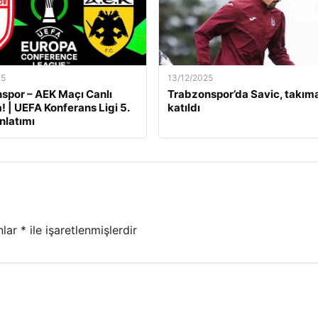
25
13/12/2025
por – AEK Maçı Canlı
Trabzonspor’da Savic, takım
! | UEFA Konferans Ligi 5.
katıldı
nlatımı
nlar
*
ile işaretlenmişlerdir