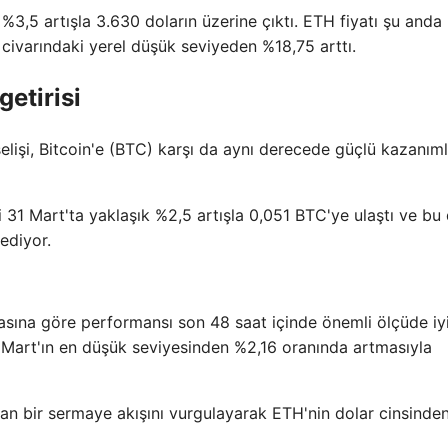
3,5 artışla 3.630 doların üzerine çıktı. ETH fiyatı şu anda 
civarındaki yerel düşük seviyeden %18,75 arttı.
etirisi
lişi, Bitcoin'e (BTC) karşı da aynı derecede güçlü kazanıml
i 31 Mart'ta yaklaşık %2,5 artışla 0,051 BTC'ye ulaştı ve bu
ediyor.
asına göre performansı son 48 saat içinde önemli ölçüde iyil
Mart'ın en düşük seviyesinden %2,16 oranında artmasıyla
tan bir sermaye akışını vurgulayarak ETH'nin dolar cinsinde