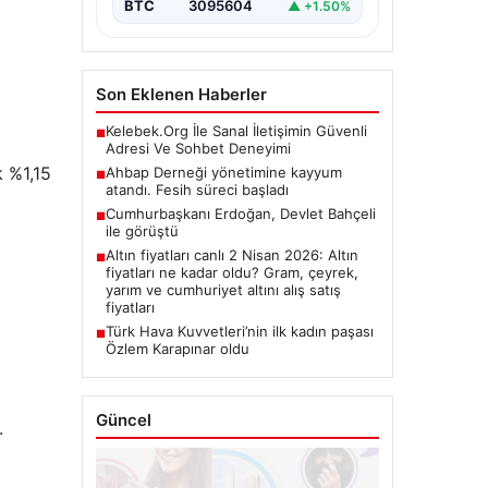
BTC
3095604
▲ +1.50%
Son Eklenen Haberler
Kelebek.Org İle Sanal İletişimin Güvenli
■
Adresi Ve Sohbet Deneyimi
k %1,15
Ahbap Derneği yönetimine kayyum
■
atandı. Fesih süreci başladı
Cumhurbaşkanı Erdoğan, Devlet Bahçeli
■
ile görüştü
Altın fiyatları canlı 2 Nisan 2026: Altın
■
fiyatları ne kadar oldu? Gram, çeyrek,
yarım ve cumhuriyet altını alış satış
fiyatları
Türk Hava Kuvvetleri’nin ilk kadın paşası
■
Özlem Karapınar oldu
Güncel
.