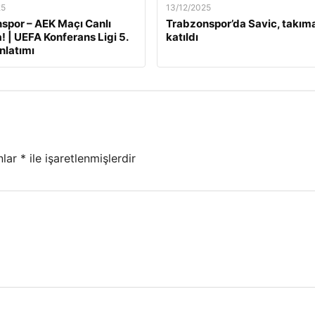
25
13/12/2025
por – AEK Maçı Canlı
Trabzonspor’da Savic, takım
! | UEFA Konferans Ligi 5.
katıldı
nlatımı
nlar
*
ile işaretlenmişlerdir