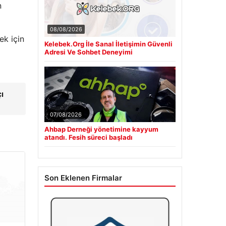
n
08/08/2026
ek için
Kelebek.Org İle Sanal İletişimin Güvenli
Adresi Ve Sohbet Deneyimi
ı
07/08/2026
Ahbap Derneği yönetimine kayyum
atandı. Fesih süreci başladı
Son Eklenen Firmalar