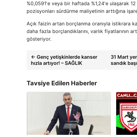
%0,0591'e veya bir haftada %1,24'e ulaşarak 12
pozisyonları sürdürme maliyetinin arttığına işare
Açık faizin artan borçlanma oranıyla istikrara k
daha fazla borçlandıklarını, varlık fiyatlarının ar
gösteriyor.
← Genç yetişkinlerde kanser
31 Mart yer
hızla artıyor! – SAĞLIK
sandık başı
Tavsiye Edilen Haberler