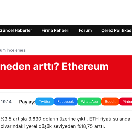
Güncel Haberler
Firma Rehberi
Forum
Çerez Politikas
eum İncelemesi
 neden arttı? Ethereum
Paylaş:
 19:14
Twitter
Facebook
WhatsApp
Reddit
Pinte
3,5 artışla 3.630 doların üzerine çıktı. ETH fiyatı şu anda 
civarındaki yerel düşük seviyeden %18,75 arttı.