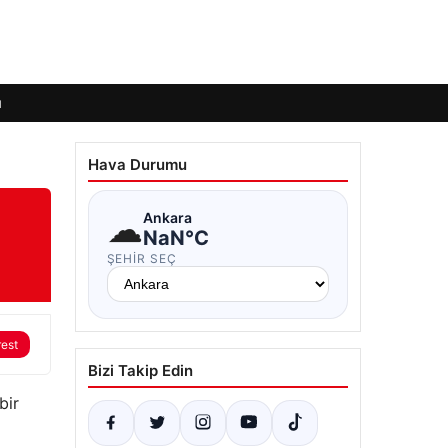
ı
Hava Durumu
☁
Ankara
NaN°C
ŞEHIR SEÇ
rest
Bizi Takip Edin
bir