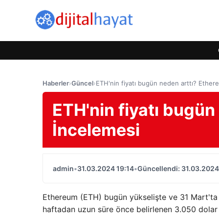
Haberler
›
Güncel
›
ETH'nin fiyatı bugün neden arttı? Ether
ETH'nin fiyatı bugün
İncelemesi
admin
•
31.03.2024 19:14
•
Güncellendi: 31.03.2024
Ethereum (ETH) bugün yükselişte ve 31 Mart'ta %
haftadan uzun süre önce belirlenen 3.050 dolar 