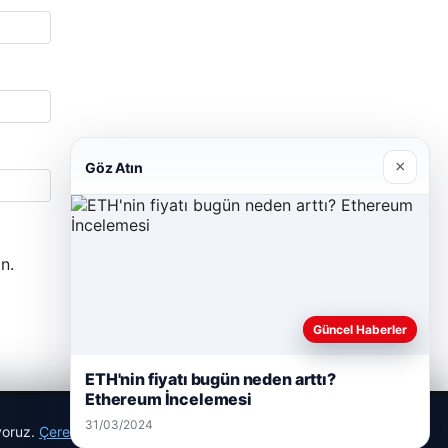
×
Göz Atın
n.
Güncel Haberler
ETH'nin fiyatı bugün neden arttı?
Ethereum İncelemesi
31/03/2024
ıyoruz.
Çerez Politikamız
Reddet
Kabul Et