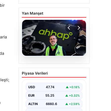
bir
Yan Manşet
arla
 da
07.08.2026
Ahbap Derneği
Piyasa Verileri
yönetimine kayyum
eşti;
atandı. Fesih süreci
başladı
USD
47.74
▲ +0.18%
EUR
55.25
▲ +0.32%
n
ALTIN
6660.6
▲ +2.59%