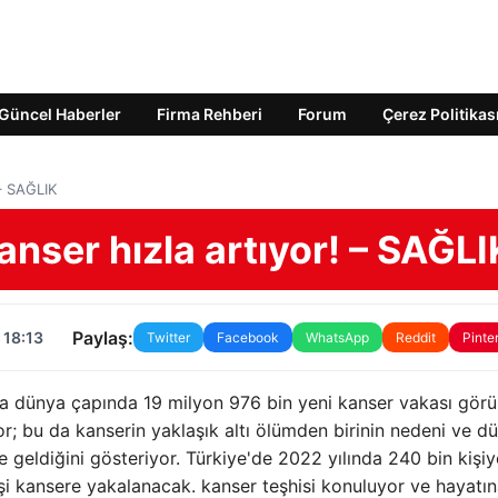
Güncel Haberler
Firma Rehberi
Forum
Çerez Politikas
 – SAĞLIK
anser hızla artıyor! – SAĞLI
Paylaş:
 18:13
Twitter
Facebook
WhatsApp
Reddit
Pinte
da dünya çapında 19 milyon 976 bin yeni kanser vakası görü
or; bu da kanserin yaklaşık altı ölümden birinin nedeni ve d
e geldiğini gösteriyor. Türkiye'de 2022 yılında 240 bin kişiy
şi kansere yakalanacak. kanser teşhisi konuluyor ve hayatı