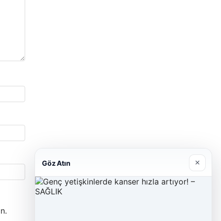
×
Göz Atın
n.