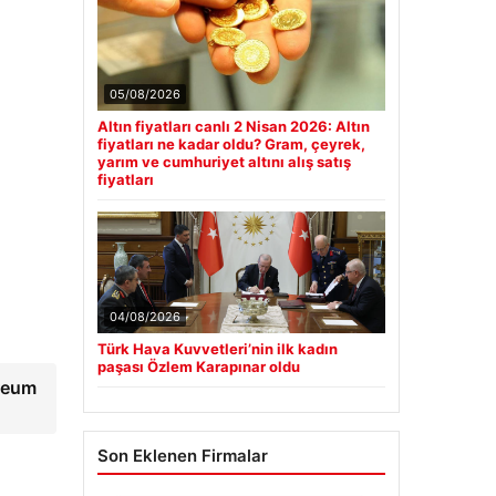
05/08/2026
Altın fiyatları canlı 2 Nisan 2026: Altın
fiyatları ne kadar oldu? Gram, çeyrek,
yarım ve cumhuriyet altını alış satış
fiyatları
04/08/2026
Türk Hava Kuvvetleri’nin ilk kadın
paşası Özlem Karapınar oldu
ereum
Son Eklenen Firmalar