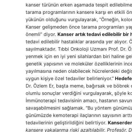
kanser türünün erken aşamada tespit edilebilmes
tarama programlarının kansere karşı en etkili ö
yükünün olduğunu vurgulayarak, “Örneğin, kolon ka
Kanser gelişmeden önce tarama programları yapı
önemli” diyor.
Kanser artık tedavi edilebilir bir 
tedavi edilebilir hastalıklar arasında yer alıyor
sayılmaktadır. Tıbbi Onkoloji Uzmanı Prof. Dr. Ö
yenmek için en iyi yeni silahlardan biri haline g
genetik yapısının ve moleküler özelliklerinin inc
yayılmasına neden olabilecek hücrelerdeki değişik
uygun kişiye özel tedaviler belirleniyor.”
Hedefe 
Dr. Özlem Er, başta meme, bağırsak ve böbrek o
olumlu sonuçlar verdiğini vurgulayarak, şöyle ko
İmmünoterapi tedavisinin amacı, hastanın savun
savaşabilmesini sağlamak. “Bu yöntem günümüzde
günümüzde kemoterapi ilaçlarının sayısının artt
tedavilerinin geliştirildiğini belirtiyor.
Kanserden
kansere yakalanma riski azaltılabilir. Profesör