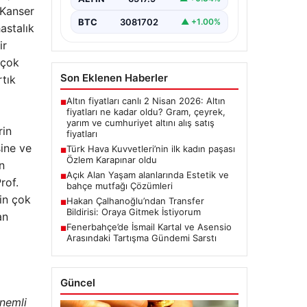
Kanser
BTC
3081702
▲ +1.00%
astalık
ir
 çok
Son Eklenen Haberler
tık
Altın fiyatları canlı 2 Nisan 2026: Altın
■
fiyatları ne kadar oldu? Gram, çeyrek,
yarım ve cumhuriyet altını alış satış
rin
fiyatları
ine ve
Türk Hava Kuvvetleri’nin ilk kadın paşası
■
Özlem Karapınar oldu
n
Açık Alan Yaşam alanlarında Estetik ve
■
rof.
bahçe mutfağı Çözümleri
in çok
Hakan Çalhanoğlu’ndan Transfer
■
Bildirisi: Oraya Gitmek İstiyorum
an
Fenerbahçe’de İsmail Kartal ve Asensio
■
Arasındaki Tartışma Gündemi Sarstı
Güncel
önemli