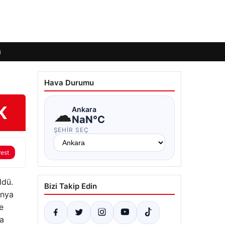
ı
Hava Durumu
K
☁
Ankara
NaN°C
ŞEHIR SEÇ
rest
ldü.
Bizi Takip Edin
ünya
e
na