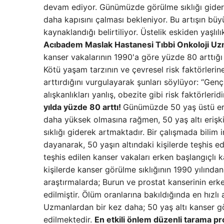
devam ediyor. Günümüzde görülme sıklığı gidere
daha kapısını çalması bekleniyor. Bu artışın bü
kaynaklandığı belirtiliyor. Üstelik eskiden yaşlılı
Acıbadem Maslak Hastanesi Tıbbi Onkoloji Uzm
kanser vakalarının 1990'a göre yüzde 80 arttığ
Kötü yaşam tarzının ve çevresel risk faktörlerin
arttırdığını vurgulayarak şunları söylüyor: “Gen
alışkanlıkları yanlış, obezite gibi risk faktörler
yılda yüzde 80 arttı!
Günümüzde 50 yaş üstü eriş
daha yüksek olmasına rağmen, 50 yaş altı erişki
sıklığı giderek artmaktadır. Bir çalışmada bilim
dayanarak, 50 yaşın altındaki kişilerde teşhis e
teşhis edilen kanser vakaları erken başlangıçlı k
kişilerde kanser görülme sıklığının 1990 yılından
araştırmalarda; Burun ve prostat kanserinin erke
edilmiştir. Ölüm oranlarına bakıldığında en hızlı
Uzmanlardan bir kez daha; 50 yaş altı kanser g
edilmektedir.
En etkili önlem düzenli tarama p