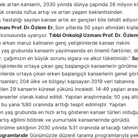
k artan kanserin, 2030 yılında dünya çapında 26 milyon ki
yük oranda nüfus artışı ve artan yaşam beklentisinden
k hastalığı sayılan kanser artık en gençleri bile tehdit ediyor
anı Prof. Dr.Özlem Er,
Son yıllarda 50 yaşın altındaki kişil
ı konusunda uyarıyor.
Tıbbi Onkoloji Uzmanı Prof. Dr. Özlem
e erken maruz kalmanın genç yetişkinlerde kanser riskini
ç yaş grubunda kanserin yayılmasında en önemli faktörler, d
idir. çağımızın en büyük sorunu sigara ve alkol tüketimidir.”
So
kinlerde ortaya çıkan geç başlangıçlı kanserlerin görülme s
nlerde ortaya çıkan erken başlangıçlı kanserlerin genel gö
 insanları; 204 ülke ve bölgeyi kapsayan 2019 veri tabanına
dilen 29 kanserin küresel yükünü inceledi. 14-49 yaşları aras
anserler olarak kabul edildi. Yapılan araştırmada; 50 yaş alt
 bu yana %80 oranında arttığı tespit edilmiştir. Yapılan
n yaş grubunda en hızlı artış gösteren kanser türleri olduğu
 artış eğilimi böbrek ve yumurtalık kanserlerinde görüldü.
örülme sıklığının 2030 yılında %31 oranında artacağı tahmin
rogramlarıdır
Günümüzde düzenli tarama programlarıyla pe