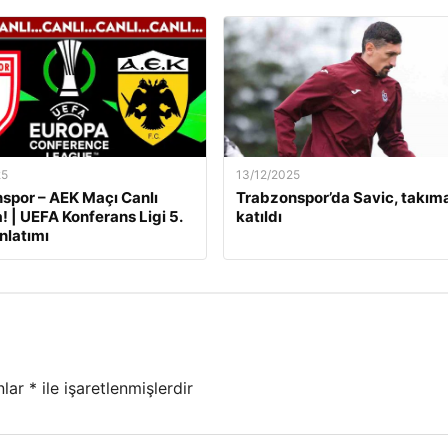
25
13/12/2025
por – AEK Maçı Canlı
Trabzonspor’da Savic, takım
! | UEFA Konferans Ligi 5.
katıldı
nlatımı
nlar
*
ile işaretlenmişlerdir