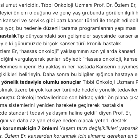
i umut vericidir.
.
Tıbbi Onkoloji Uzmanı Prof. Dr. Özlem Er,
nleyici önlem olduğunu ve genç yaş grubunda görülen ilgili h
nseri ve serviks gibi bazı kanser türleri ile tespit edilebil
lıyor, bu nedenle düzenli tarama programlarının yapılması
hastalık
Tıp dünyasındaki son gelişmeler sayesinde kanser ar
. Öyle ki günümüzde birçok kanser türü kronik hastalık
zlem Er, “hassas onkoloji” yaklaşımının son yıllarda kanseri
eldiğini vurgulayarak şunları söyledi: “Hassas onkoloji, kanse
elenmesini içerir. Bu yaklaşım her hastada
Kanserin büyümes
likleri belirleyin. Daha sonra bu bilgiler ışığında hastaya e
yönelik tedaviyle olumlu sonuçlar
Tıbbi Onkoloji Uzmanı P
lmak üzere birçok kanser türünde hedefe yönelik tedaviler
nuştu: Onkoloji tedavilerinde son birkaç yıldır ön plana çık
ma sistemlerini yeniden harekete geçirerek hastalıkla
 standart tedavi yaklaşımı haline geldi” diyen Prof. Er,
ığını ve daha az yan etkiye neden olacak yeterli destek
 korunmak için 7 önlem!
Yaşam tarzı değişiklikleri yaparak
. Dr. Özlem Er, kanserden korunmak için almanız gereken en 