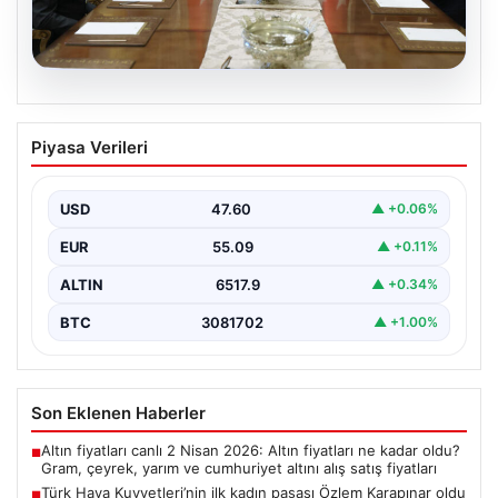
04.08.2026
Türk Hava Kuvvetleri’nin ilk kadın
Piyasa Verileri
paşası Özlem Karapınar oldu
{ "title": "Türk Hava Kuvvetleri'nde Tarihi Bir Adım:
Özlem Karapınar İlk Kadın Paşa Oldu",…
USD
47.60
▲ +0.06%
EUR
55.09
▲ +0.11%
ALTIN
6517.9
▲ +0.34%
BTC
3081702
▲ +1.00%
Son Eklenen Haberler
Altın fiyatları canlı 2 Nisan 2026: Altın fiyatları ne kadar oldu?
■
Gram, çeyrek, yarım ve cumhuriyet altını alış satış fiyatları
Türk Hava Kuvvetleri’nin ilk kadın paşası Özlem Karapınar oldu
■