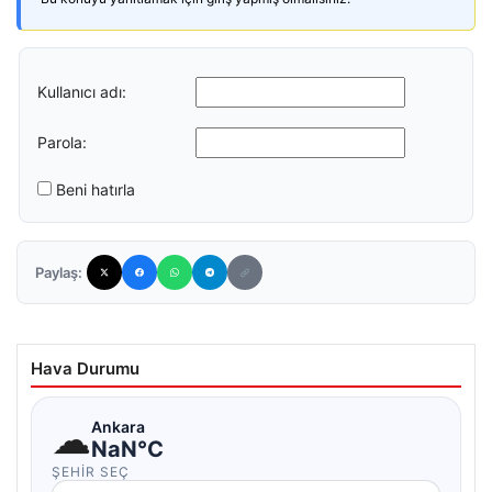
Kullanıcı adı:
Parola:
Beni hatırla
Paylaş:
Hava Durumu
☁
Ankara
NaN°C
ŞEHIR SEÇ