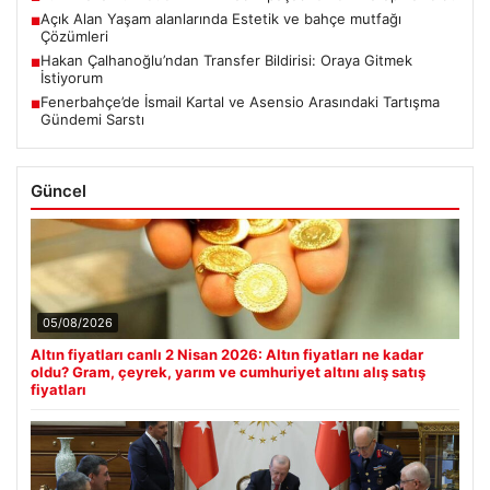
Açık Alan Yaşam alanlarında Estetik ve bahçe mutfağı
■
Çözümleri
Hakan Çalhanoğlu’ndan Transfer Bildirisi: Oraya Gitmek
■
İstiyorum
Fenerbahçe’de İsmail Kartal ve Asensio Arasındaki Tartışma
■
Gündemi Sarstı
Güncel
05/08/2026
Altın fiyatları canlı 2 Nisan 2026: Altın fiyatları ne kadar
oldu? Gram, çeyrek, yarım ve cumhuriyet altını alış satış
fiyatları