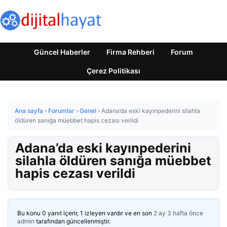
Güncel Haberler
Firma Rehberi
Forum
Çerez Politikası
Ana sayfa
›
Forumlar
›
Genel
›
Adana’da eski kayınpederini silahla
öldüren sanığa müebbet hapis cezası verildi
Adana’da eski kayınpederini
silahla öldüren sanığa müebbet
hapis cezası verildi
Bu konu 0 yanıt içerir, 1 izleyen vardır ve en son
2 ay 3 hafta önce
admin
tarafından güncellenmiştir.