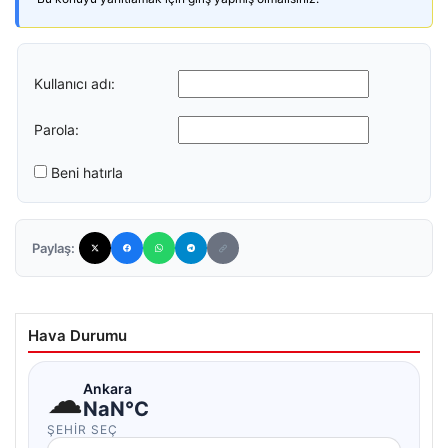
Kullanıcı adı:
Parola:
Beni hatırla
Paylaş:
Hava Durumu
☁
Ankara
NaN°C
ŞEHIR SEÇ