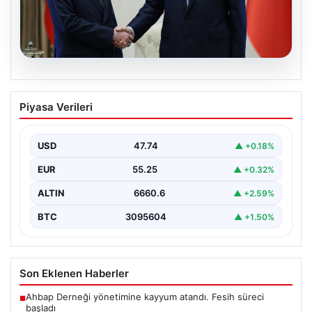
06.08.2026
Cumhurbaşkanı Erdoğan, Devlet
Piyasa Verileri
Bahçeli ile görüştü
USD
47.74
▲ +0.18%
EUR
55.25
▲ +0.32%
ALTIN
6660.6
▲ +2.59%
BTC
3095604
▲ +1.50%
Son Eklenen Haberler
Ahbap Derneği yönetimine kayyum atandı. Fesih süreci
■
başladı