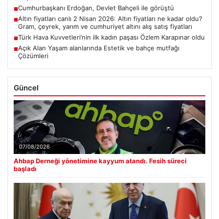
Cumhurbaşkanı Erdoğan, Devlet Bahçeli ile görüştü
■
Altın fiyatları canlı 2 Nisan 2026: Altın fiyatları ne kadar oldu?
■
Gram, çeyrek, yarım ve cumhuriyet altını alış satış fiyatları
Türk Hava Kuvvetleri’nin ilk kadın paşası Özlem Karapınar oldu
■
Açık Alan Yaşam alanlarında Estetik ve bahçe mutfağı
■
Çözümleri
Güncel
07/08/2026
Ahbap Derneği yönetimine kayyum atandı. Fesih süreci
başladı