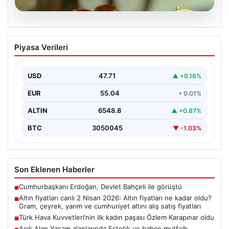
05.08.2026
Altın fiyatları canlı 2 Nisan 2026: Altın
Piyasa Verileri
fiyatları ne kadar oldu? Gram, çeyrek,
yarım ve cumhuriyet altını alış satış
fiyatları
USD
47.71
▲ +0.16%
EUR
55.04
• 0.01%
ALTIN
6548.8
▲ +0.87%
BTC
3050045
▼ -1.03%
Son Eklenen Haberler
Cumhurbaşkanı Erdoğan, Devlet Bahçeli ile görüştü
■
Altın fiyatları canlı 2 Nisan 2026: Altın fiyatları ne kadar oldu?
■
Gram, çeyrek, yarım ve cumhuriyet altını alış satış fiyatları
Türk Hava Kuvvetleri’nin ilk kadın paşası Özlem Karapınar oldu
■
Açık Alan Yaşam alanlarında Estetik ve bahçe mutfağı