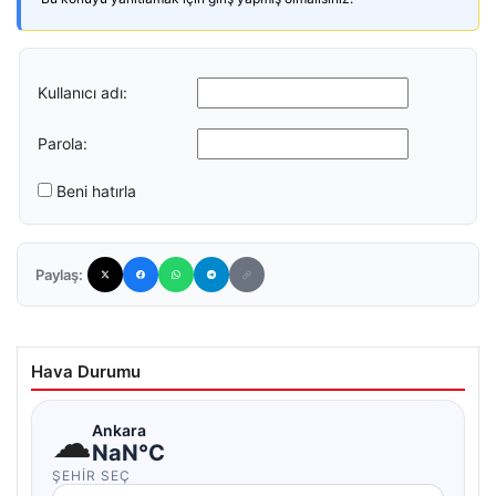
Kullanıcı adı:
Parola:
Beni hatırla
Paylaş:
Hava Durumu
☁
Ankara
NaN°C
ŞEHIR SEÇ