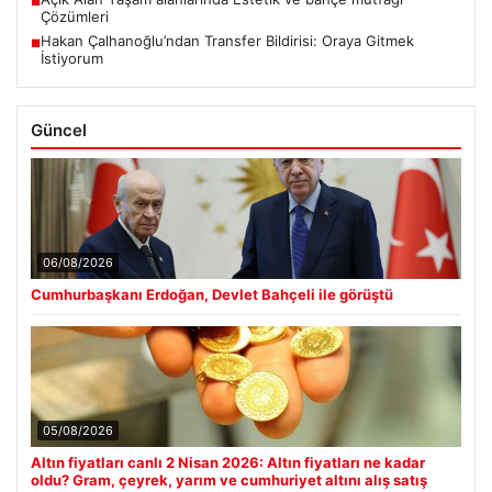
■
Çözümleri
Hakan Çalhanoğlu’ndan Transfer Bildirisi: Oraya Gitmek
■
İstiyorum
Güncel
06/08/2026
Cumhurbaşkanı Erdoğan, Devlet Bahçeli ile görüştü
05/08/2026
Altın fiyatları canlı 2 Nisan 2026: Altın fiyatları ne kadar
oldu? Gram, çeyrek, yarım ve cumhuriyet altını alış satış