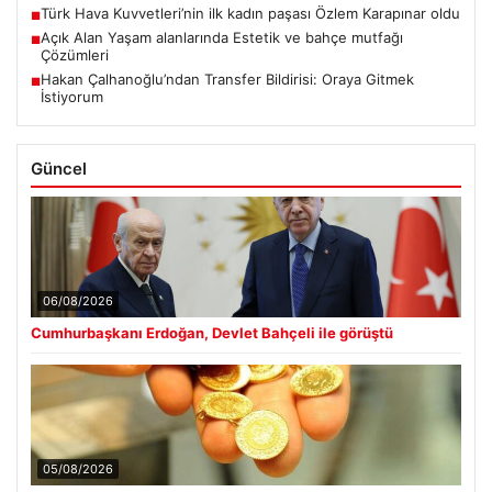
Türk Hava Kuvvetleri’nin ilk kadın paşası Özlem Karapınar oldu
■
Açık Alan Yaşam alanlarında Estetik ve bahçe mutfağı
■
Çözümleri
Hakan Çalhanoğlu’ndan Transfer Bildirisi: Oraya Gitmek
■
İstiyorum
Güncel
06/08/2026
Cumhurbaşkanı Erdoğan, Devlet Bahçeli ile görüştü
05/08/2026