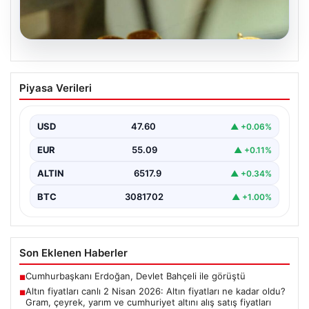
05.08.2026
Altın fiyatları canlı 2 Nisan 2026: Altın
Piyasa Verileri
fiyatları ne kadar oldu? Gram, çeyrek,
yarım ve cumhuriyet altını alış satış
fiyatları
USD
47.60
▲ +0.06%
EUR
55.09
▲ +0.11%
ALTIN
6517.9
▲ +0.34%
BTC
3081702
▲ +1.00%
Son Eklenen Haberler
Cumhurbaşkanı Erdoğan, Devlet Bahçeli ile görüştü
■
Altın fiyatları canlı 2 Nisan 2026: Altın fiyatları ne kadar oldu?
■
Gram, çeyrek, yarım ve cumhuriyet altını alış satış fiyatları