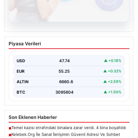
08.08.2026
Kelebek.Org İle Sanal İletişimin Güvenli
Piyasa Verileri
Adresi Ve Sohbet Deneyimi
Dijital çağında bireylerin güvenli bir şekilde irtibat
sağlaması kritik bir önem taşımaktadır. Güncel olarak…
USD
47.74
▲ +0.18%
EUR
55.25
▲ +0.32%
ALTIN
6660.6
▲ +2.59%
BTC
3095604
▲ +1.50%
Son Eklenen Haberler
Temel kazısı etrafındaki binalara zarar verdi. 4 bina boşaltıldı
■
Kelebek.Org İle Sanal İletişimin Güvenli Adresi Ve Sohbet
■