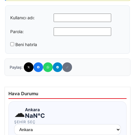
Kullanıcı adı:
Parola:
Beni hatırla
Paylaş:
Hava Durumu
☁
Ankara
NaN°C
ŞEHIR SEÇ