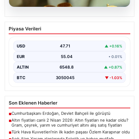
05.08.2026
Altın fiyatları canlı 2 Nisan 2026: Altın
Piyasa Verileri
fiyatları ne kadar oldu? Gram, çeyrek,
yarım ve cumhuriyet altını alış satış
fiyatları
USD
47.71
▲ +0.16%
EUR
55.04
• 0.01%
ALTIN
6548.8
▲ +0.87%
BTC
3050045
▼ -1.03%
Son Eklenen Haberler
Cumhurbaşkanı Erdoğan, Devlet Bahçeli ile görüştü
■
Altın fiyatları canlı 2 Nisan 2026: Altın fiyatları ne kadar oldu?
■
Gram, çeyrek, yarım ve cumhuriyet altını alış satış fiyatları
Türk Hava Kuvvetleri’nin ilk kadın paşası Özlem Karapınar oldu
■
Açık Alan Yaşam alanlarında Estetik ve bahçe mutfağı