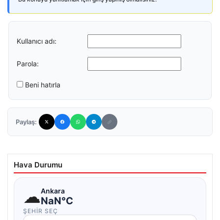
Kullanıcı adı:
Parola:
Beni hatırla
Paylaş:
Hava Durumu
☁
Ankara
NaN°C
ŞEHIR SEÇ