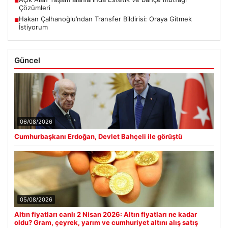
■
Çözümleri
Hakan Çalhanoğlu’ndan Transfer Bildirisi: Oraya Gitmek
■
İstiyorum
Güncel
06/08/2026
Cumhurbaşkanı Erdoğan, Devlet Bahçeli ile görüştü
05/08/2026
Altın fiyatları canlı 2 Nisan 2026: Altın fiyatları ne kadar
oldu? Gram, çeyrek, yarım ve cumhuriyet altını alış satış