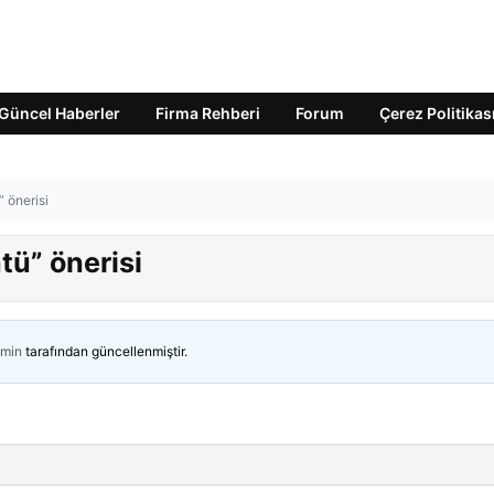
Güncel Haberler
Firma Rehberi
Forum
Çerez Politikas
” önerisi
tü” önerisi
min
tarafından güncellenmiştir.