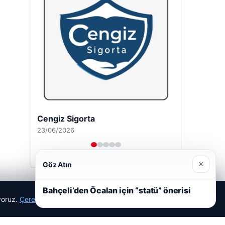
Cengiz Sigorta
23/06/2026
×
Göz Atın
Bahçeli’den Öcalan için “statü” önerisi
ıyoruz.
Çerez Politikamız
Reddet
Kabul Et