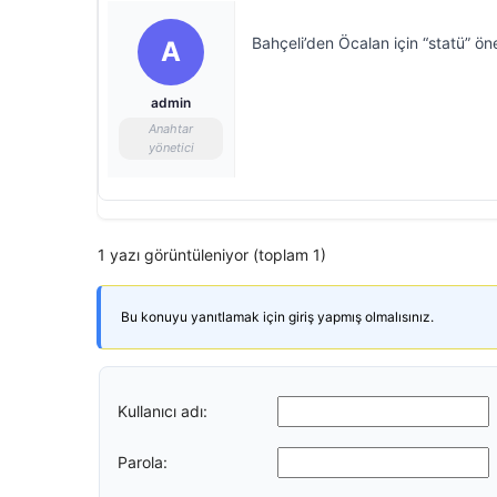
Bahçeli’den Öcalan için “statü” öne
A
admin
Anahtar
yönetici
1 yazı görüntüleniyor (toplam 1)
Bu konuyu yanıtlamak için giriş yapmış olmalısınız.
Kullanıcı adı:
Parola: