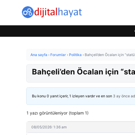
Ana sayfa
›
Forumlar
›
Politika
›
Bahçeli’den Öcalan için “statü
Bahçeli’den Öcalan için “sta
Bu konu 0 yanıt içerir, 1 izleyen vardır ve en son
3 ay önce
ad
1 yazı görüntüleniyor (toplam 1)
08/05/2026: 1:36 am