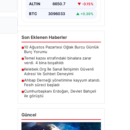
ALTIN
6650.7
▼ -0.15%
BTC
3096033
▲ +0.39%
Son Eklenen Haberler
10 Ağustos Pazartesi Oğlak Burcu Günlük
■
Burç Yorumu
Temel kazısı etrafındaki binalara zarar
■
verdi. 4 bina boşaltıldı
Kelebek.Org İle Sanal İletişimin Güvenli
■
Adresi Ve Sohbet Deneyimi
Ahbap Derneği yönetimine kayyum atandı.
■
Fesih süreci başladı
Cumhurbaşkanı Erdoğan, Devlet Bahçeli
■
ile görüştü
Güncel