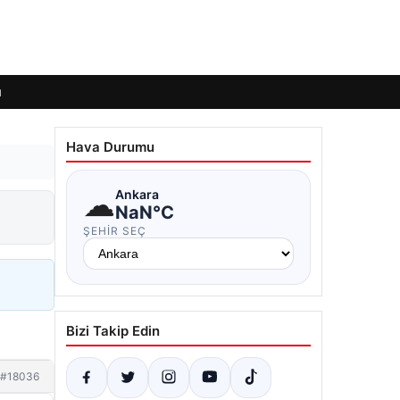
ı
Hava Durumu
☁
Ankara
NaN°C
ŞEHIR SEÇ
Bizi Takip Edin
#18036