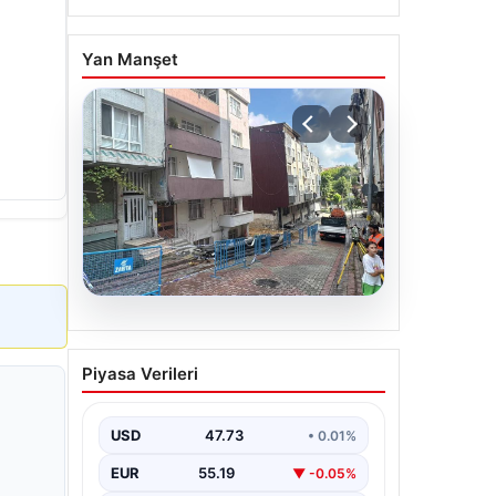
Yan Manşet
08.08.2026
Temel kazısı etrafındaki
Piyasa Verileri
binalara zarar verdi. 4 bina
boşaltıldı
USD
47.73
• 0.01%
EUR
55.19
▼ -0.05%