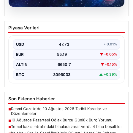
09.08.2026
10 Ağustos Pazartesi Oğlak Burcu
Piyasa Verileri
Günlük Burç Yorumu
Bugün, Oğlak burcu kişilerinin kariyer ve finans
alanında önemli fırsatlarla karşılaşabileceği bir gün
USD
47.73
• 0.01%
olabilir.…
EUR
55.19
▼ -0.05%
ALTIN
6650.7
▼ -0.15%
BTC
3096033
▲ +0.39%
Son Eklenen Haberler
Resmi Gazete’de 10 Ağustos 2026 Tarihli Kararlar ve
■
Düzenlemeler
10 Ağustos Pazartesi Oğlak Burcu Günlük Burç Yorumu
■
Temel kazısı etrafındaki binalara zarar verdi. 4 bina boşaltıldı
■
Kelebek.Org İle Sanal İletişimin Güvenli Adresi Ve Sohbet