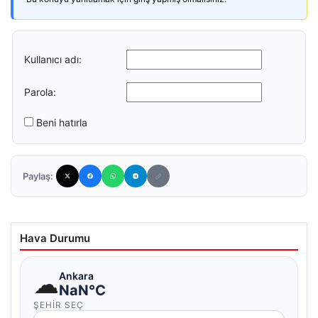
Kullanıcı adı:
Parola:
Beni hatırla
Paylaş:
Hava Durumu
☁
Ankara
NaN°C
ŞEHIR SEÇ