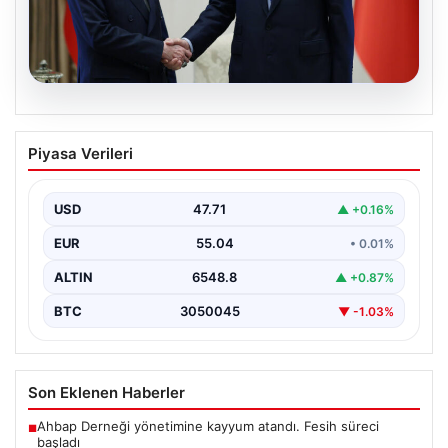
06.08.2026
Cumhurbaşkanı Erdoğan, Devlet
Piyasa Verileri
Bahçeli ile görüştü
USD
47.71
▲ +0.16%
EUR
55.04
• 0.01%
ALTIN
6548.8
▲ +0.87%
BTC
3050045
▼ -1.03%
Son Eklenen Haberler
Ahbap Derneği yönetimine kayyum atandı. Fesih süreci
■
başladı