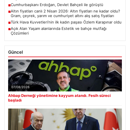
Cumhurbaşkanı Erdoğan, Devlet Bahçeli ile görüştü
■
Altın fiyatları canlı 2 Nisan 2026: Altın fiyatları ne kadar oldu?
■
Gram, çeyrek, yarım ve cumhuriyet altını alış satış fiyatları
Türk Hava Kuvvetleri’nin ilk kadın paşası Özlem Karapınar oldu
■
Açık Alan Yaşam alanlarında Estetik ve bahçe mutfağı
■
Çözümleri
Güncel
07/08/2026
Ahbap Derneği yönetimine kayyum atandı. Fesih süreci
başladı