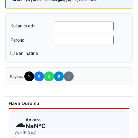
Kullanıcı adı:
Parola:
Beni hatırla
Paylaş:
Hava Durumu
☁
Ankara
NaN°C
ŞEHIR SEÇ