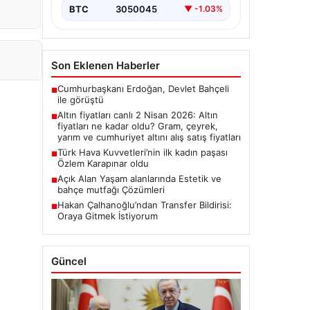
BTC
3050045
▼ -1.03%
Son Eklenen Haberler
Cumhurbaşkanı Erdoğan, Devlet Bahçeli
■
ile görüştü
Altın fiyatları canlı 2 Nisan 2026: Altın
■
fiyatları ne kadar oldu? Gram, çeyrek,
yarım ve cumhuriyet altını alış satış fiyatları
Türk Hava Kuvvetleri’nin ilk kadın paşası
■
Özlem Karapınar oldu
Açık Alan Yaşam alanlarında Estetik ve
■
bahçe mutfağı Çözümleri
Hakan Çalhanoğlu’ndan Transfer Bildirisi:
■
Oraya Gitmek İstiyorum
Güncel