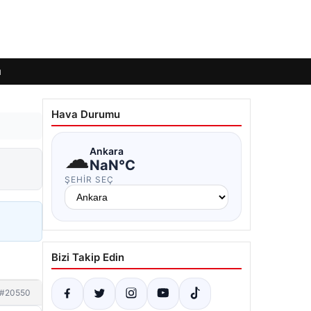
ı
Hava Durumu
☁
Ankara
NaN°C
ŞEHIR SEÇ
Bizi Takip Edin
#20550