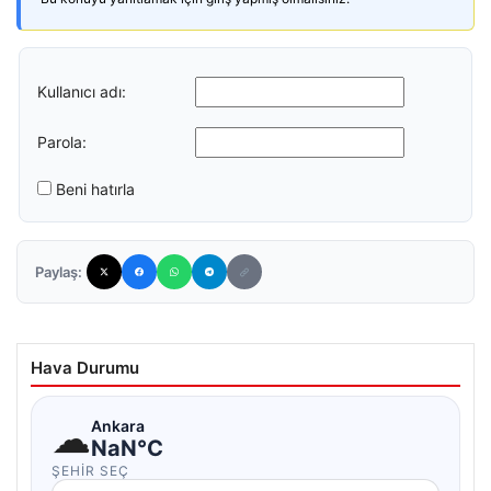
Kullanıcı adı:
Parola:
Beni hatırla
Paylaş:
Hava Durumu
☁
Ankara
NaN°C
ŞEHIR SEÇ