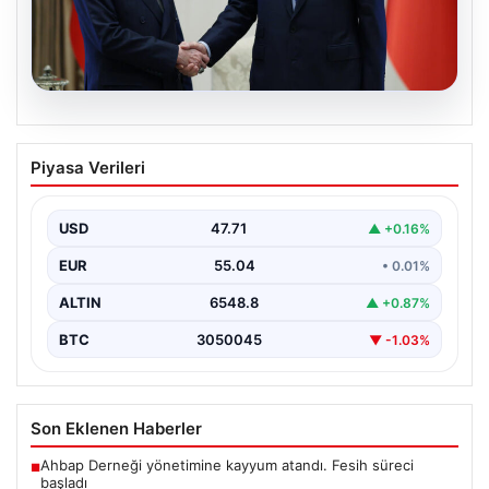
06.08.2026
Cumhurbaşkanı Erdoğan, Devlet
Piyasa Verileri
Bahçeli ile görüştü
USD
47.71
▲ +0.16%
EUR
55.04
• 0.01%
ALTIN
6548.8
▲ +0.87%
BTC
3050045
▼ -1.03%
Son Eklenen Haberler
Ahbap Derneği yönetimine kayyum atandı. Fesih süreci
■
başladı