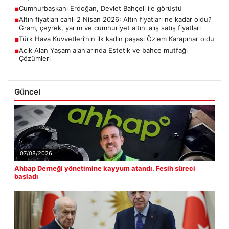
Cumhurbaşkanı Erdoğan, Devlet Bahçeli ile görüştü
■
Altın fiyatları canlı 2 Nisan 2026: Altın fiyatları ne kadar oldu?
■
Gram, çeyrek, yarım ve cumhuriyet altını alış satış fiyatları
Türk Hava Kuvvetleri’nin ilk kadın paşası Özlem Karapınar oldu
■
Açık Alan Yaşam alanlarında Estetik ve bahçe mutfağı
■
Çözümleri
Güncel
07/08/2026
Ahbap Derneği yönetimine kayyum atandı. Fesih süreci
başladı