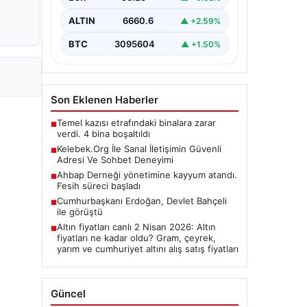
ALTIN
6660.6
▲ +2.59%
BTC
3095604
▲ +1.50%
Son Eklenen Haberler
Temel kazısı etrafındaki binalara zarar
■
verdi. 4 bina boşaltıldı
Kelebek.Org İle Sanal İletişimin Güvenli
■
Adresi Ve Sohbet Deneyimi
Ahbap Derneği yönetimine kayyum atandı.
■
Fesih süreci başladı
Cumhurbaşkanı Erdoğan, Devlet Bahçeli
■
ile görüştü
Altın fiyatları canlı 2 Nisan 2026: Altın
■
fiyatları ne kadar oldu? Gram, çeyrek,
yarım ve cumhuriyet altını alış satış fiyatları
Güncel