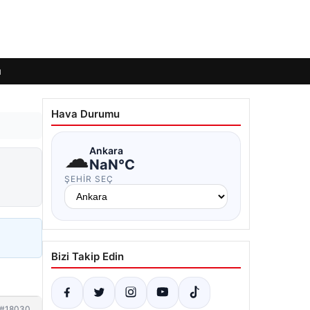
ı
Hava Durumu
☁
Ankara
NaN°C
ŞEHIR SEÇ
Bizi Takip Edin
#18030