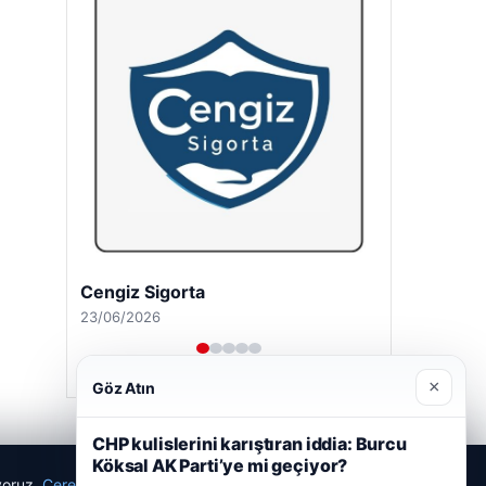
Cengiz Sigorta
23/06/2026
×
Göz Atın
CHP kulislerini karıştıran iddia: Burcu
Köksal AK Parti’ye mi geçiyor?
ıyoruz.
Çerez Politikamız
Reddet
Kabul Et