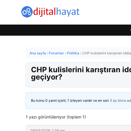
Ana sayfa
›
Forumlar
›
Politika
›
CHP kulislerini karıştıran idd
CHP kulislerini karıştıran i
geçiyor?
Bu konu 0 yanıt içerir, 1 izleyen vardır ve en son
3 ay önce
ad
1 yazı görüntüleniyor (toplam 1)
08/05/2026: 1:36 am