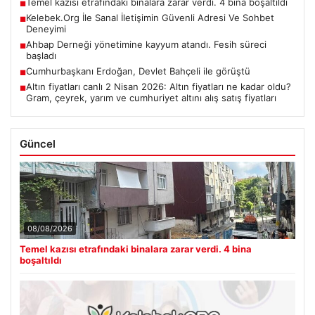
Temel kazısı etrafındaki binalara zarar verdi. 4 bina boşaltıldı
■
Kelebek.Org İle Sanal İletişimin Güvenli Adresi Ve Sohbet
■
Deneyimi
Ahbap Derneği yönetimine kayyum atandı. Fesih süreci
■
başladı
Cumhurbaşkanı Erdoğan, Devlet Bahçeli ile görüştü
■
Altın fiyatları canlı 2 Nisan 2026: Altın fiyatları ne kadar oldu?
■
Gram, çeyrek, yarım ve cumhuriyet altını alış satış fiyatları
Güncel
08/08/2026
Temel kazısı etrafındaki binalara zarar verdi. 4 bina
boşaltıldı