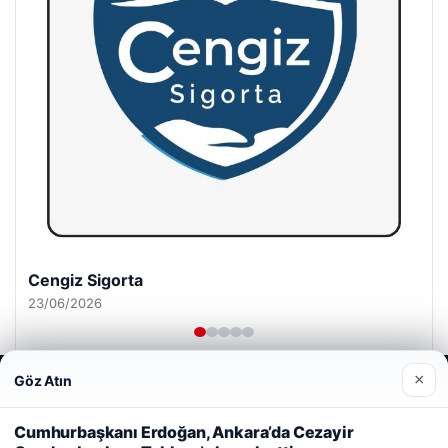
Cengiz Sigorta
23/06/2026
×
Göz Atın
Web sitemizi nasıl kullandığınızı daha iyi anlayabilmek,
deneyiminizi kişiselleştirmek ve geliştirmek amacıyla çerezler
kullanıyoruz.
Çerez Politikamız
Cumhurbaşkanı Erdoğan, Ankara’da Cezayir