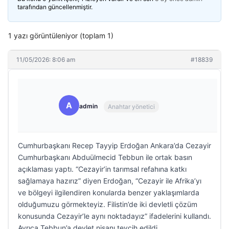
tarafından güncellenmiştir.
1 yazı görüntüleniyor (toplam 1)
11/05/2026: 8:06 am
#18839
A
admin
Anahtar yönetici
Cumhurbaşkanı Recep Tayyip Erdoğan Ankara’da Cezayir
Cumhurbaşkanı Abduülmecid Tebbun ile ortak basın
açıklaması yaptı. “Cezayir’in tarımsal refahına katkı
sağlamaya hazırız” diyen Erdoğan, “Cezayir ile Afrika’yı
ve bölgeyi ilgilendiren konularda benzer yaklaşımlarda
olduğumuzu görmekteyiz. Filistin’de iki devletli çözüm
konusunda Cezayir’le aynı noktadayız” ifadelerini kullandı.
Ayrıca Tebbun’a devlet nişanı tevcih edildi.