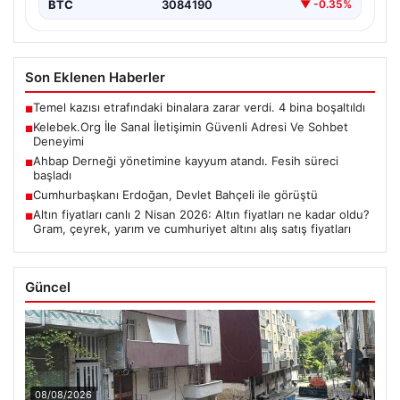
BTC
3084190
▼ -0.35%
Son Eklenen Haberler
Temel kazısı etrafındaki binalara zarar verdi. 4 bina boşaltıldı
■
Kelebek.Org İle Sanal İletişimin Güvenli Adresi Ve Sohbet
■
Deneyimi
Ahbap Derneği yönetimine kayyum atandı. Fesih süreci
■
başladı
Cumhurbaşkanı Erdoğan, Devlet Bahçeli ile görüştü
■
Altın fiyatları canlı 2 Nisan 2026: Altın fiyatları ne kadar oldu?
■
Gram, çeyrek, yarım ve cumhuriyet altını alış satış fiyatları
Güncel
08/08/2026