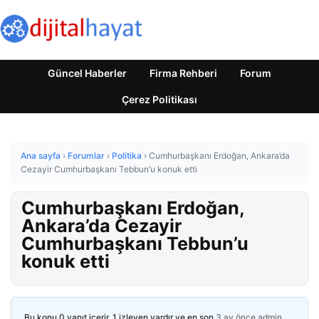
Güncel Haberler
Firma Rehberi
Forum
Çerez Politikası
Ana sayfa
›
Forumlar
›
Politika
›
Cumhurbaşkanı Erdoğan, Ankara’da
Cezayir Cumhurbaşkanı Tebbun’u konuk etti
Cumhurbaşkanı Erdoğan,
Ankara’da Cezayir
Cumhurbaşkanı Tebbun’u
konuk etti
Bu konu 0 yanıt içerir, 1 izleyen vardır ve en son
3 ay önce
admin