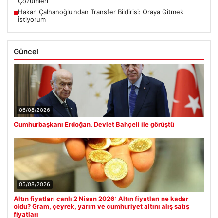
Çözümleri
Hakan Çalhanoğlu’ndan Transfer Bildirisi: Oraya Gitmek
■
İstiyorum
Güncel
06/08/2026
Cumhurbaşkanı Erdoğan, Devlet Bahçeli ile görüştü
05/08/2026
Altın fiyatları canlı 2 Nisan 2026: Altın fiyatları ne kadar
oldu? Gram, çeyrek, yarım ve cumhuriyet altını alış satış
fiyatları