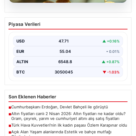
05.08.2026
Altın fiyatları canlı 2 Nisan 2026: Altın
Piyasa Verileri
fiyatları ne kadar oldu? Gram, çeyrek,
yarım ve cumhuriyet altını alış satış
fiyatları
USD
47.71
▲ +0.16%
EUR
55.04
• 0.01%
ALTIN
6548.8
▲ +0.87%
BTC
3050045
▼ -1.03%
Son Eklenen Haberler
Cumhurbaşkanı Erdoğan, Devlet Bahçeli ile görüştü
■
Altın fiyatları canlı 2 Nisan 2026: Altın fiyatları ne kadar oldu?
■
Gram, çeyrek, yarım ve cumhuriyet altını alış satış fiyatları
Türk Hava Kuvvetleri’nin ilk kadın paşası Özlem Karapınar oldu
■
Açık Alan Yaşam alanlarında Estetik ve bahçe mutfağı
■