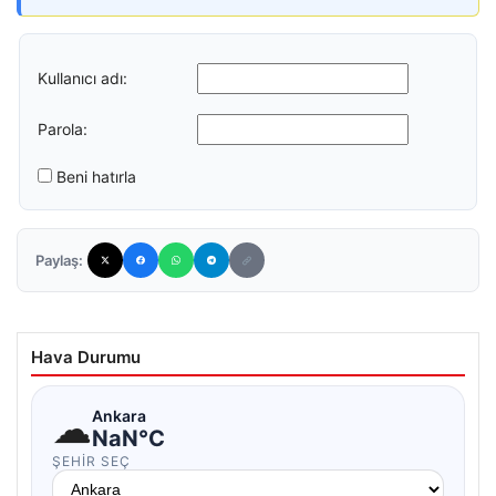
Kullanıcı adı:
Parola:
Beni hatırla
Paylaş:
Hava Durumu
☁
Ankara
NaN°C
ŞEHIR SEÇ