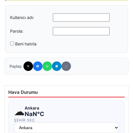
Kullanıcı adı:
Parola:
Beni hatırla
Paylaş:
Hava Durumu
☁
Ankara
NaN°C
ŞEHIR SEÇ