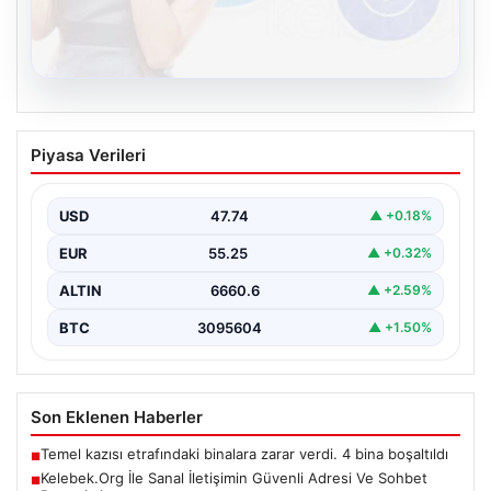
08.08.2026
Kelebek.Org İle Sanal İletişimin Güvenli
Piyasa Verileri
Adresi Ve Sohbet Deneyimi
Dijital çağında bireylerin güvenli bir şekilde irtibat
sağlaması kritik bir önem taşımaktadır. Güncel olarak…
USD
47.74
▲ +0.18%
EUR
55.25
▲ +0.32%
ALTIN
6660.6
▲ +2.59%
BTC
3095604
▲ +1.50%
Son Eklenen Haberler
Temel kazısı etrafındaki binalara zarar verdi. 4 bina boşaltıldı
■
Kelebek.Org İle Sanal İletişimin Güvenli Adresi Ve Sohbet
■