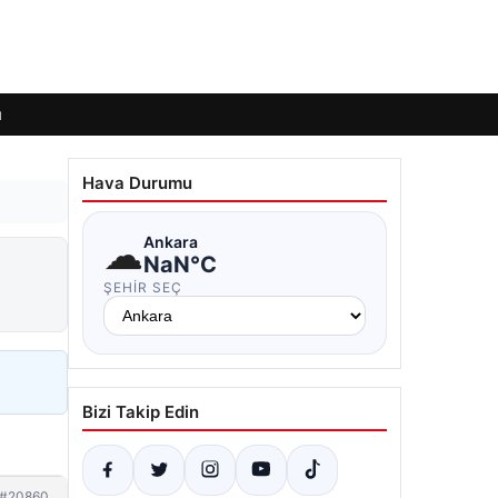
ı
Hava Durumu
☁
Ankara
NaN°C
ŞEHIR SEÇ
Bizi Takip Edin
#20860