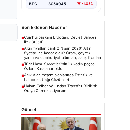
BTC
3050045
▼ -1.03%
Son Eklenen Haberler
Cumhurbaşkanı Erdoğan, Devlet Bahçeli
■
ile görüştü
Altın fiyatları canlı 2 Nisan 2026: Altın
■
fiyatları ne kadar oldu? Gram, çeyrek,
yarım ve cumhuriyet altını alış satış fiyatları
Türk Hava Kuvvetleri’nin ilk kadın paşası
■
Özlem Karapınar oldu
Açık Alan Yaşam alanlarında Estetik ve
■
bahçe mutfağı Çözümleri
Hakan Çalhanoğlu’ndan Transfer Bildirisi:
■
Oraya Gitmek İstiyorum
Güncel