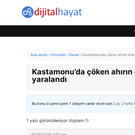
Ana sayfa
›
Forumlar
›
Genel
›
Kastamonu’da çöken ahırın enkaz
Kastamonu’da çöken ahırın e
yaralandı
Bu konu 0 yanıt içerir, 1 izleyen vardır ve en son
2 ay 2 hafta
1 yazı görüntüleniyor (toplam 1)
21/05/2026: 2:52 am