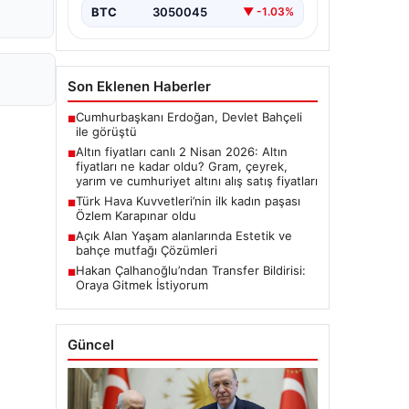
ALTIN
6548.8
▲ +0.87%
BTC
3050045
▼ -1.03%
Son Eklenen Haberler
Cumhurbaşkanı Erdoğan, Devlet Bahçeli
■
ile görüştü
Altın fiyatları canlı 2 Nisan 2026: Altın
■
fiyatları ne kadar oldu? Gram, çeyrek,
yarım ve cumhuriyet altını alış satış fiyatları
Türk Hava Kuvvetleri’nin ilk kadın paşası
■
Özlem Karapınar oldu
Açık Alan Yaşam alanlarında Estetik ve
■
bahçe mutfağı Çözümleri
Hakan Çalhanoğlu’ndan Transfer Bildirisi:
■
Oraya Gitmek İstiyorum
Güncel