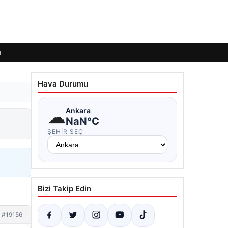
ı
Hava Durumu
☁
Ankara
NaN°C
ŞEHIR SEÇ
Bizi Takip Edin
#19156