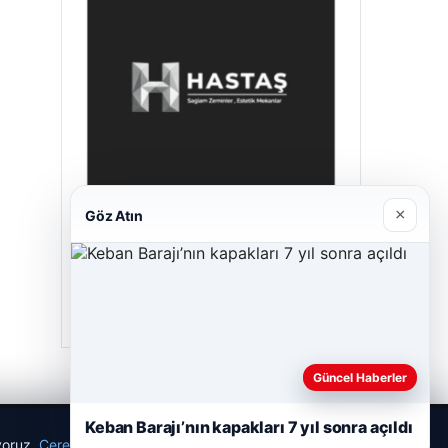
×
Göz Atın
Hastaş Beton
26/05/2026
Güncel Haberler
Keban Barajı’nın kapakları 7 yıl sonra açıldı
ıyoruz.
Çerez Politikamız
Reddet
Kabul Et