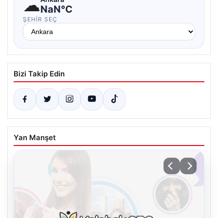
☁
NaN°C
ŞEHIR SEÇ
Bizi Takip Edin
Yan Manşet