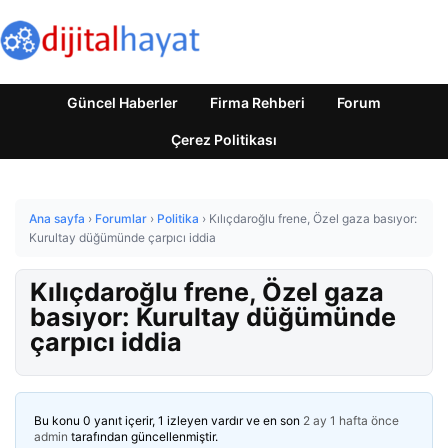
Güncel Haberler
Firma Rehberi
Forum
Çerez Politikası
Ana sayfa
›
Forumlar
›
Politika
›
Kılıçdaroğlu frene, Özel gaza basıyor:
Kurultay düğümünde çarpıcı iddia
Kılıçdaroğlu frene, Özel gaza
basıyor: Kurultay düğümünde
çarpıcı iddia
Bu konu 0 yanıt içerir, 1 izleyen vardır ve en son
2 ay 1 hafta önce
admin
tarafından güncellenmiştir.