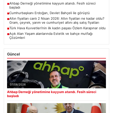
Ahbap Derneği yönetimine kayyum atandı. Fesih süreci
■
başladı
Cumhurbaşkanı Erdoğan, Devlet Bahçeli ile görüştü
■
Altın fiyatları canlı 2 Nisan 2026: Altın fiyatları ne kadar oldu?
■
Gram, çeyrek, yarım ve cumhuriyet altını alış satış fiyatları
Türk Hava Kuvvetleri’nin ilk kadın paşası Özlem Karapınar oldu
■
Açık Alan Yaşam alanlarında Estetik ve bahçe mutfağı
■
Çözümleri
Güncel
07/08/2026
Ahbap Derneği yönetimine kayyum atandı. Fesih süreci
başladı