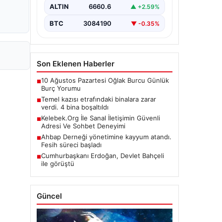
ALTIN
6660.6
▲ +2.59%
BTC
3084190
▼ -0.35%
Son Eklenen Haberler
10 Ağustos Pazartesi Oğlak Burcu Günlük
■
Burç Yorumu
Temel kazısı etrafındaki binalara zarar
■
verdi. 4 bina boşaltıldı
Kelebek.Org İle Sanal İletişimin Güvenli
■
Adresi Ve Sohbet Deneyimi
Ahbap Derneği yönetimine kayyum atandı.
■
Fesih süreci başladı
Cumhurbaşkanı Erdoğan, Devlet Bahçeli
■
ile görüştü
Güncel