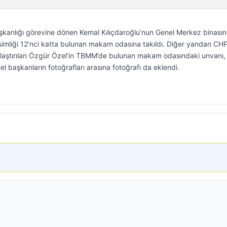
kanlığı görevine dönen Kemal Kılıçdaroğlu’nun Genel Merkez binası
ve isimliği 12’nci katta bulunan makam odasına takıldı. Diğer yandan CH
laştırılan Özgür Özel’in TBMM’de bulunan makam odasındaki unvanı,
nel başkanların fotoğrafları arasına fotoğrafı da eklendi.