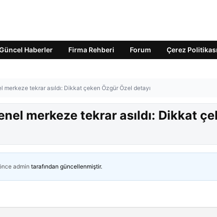
Güncel Haberler
Firma Rehberi
Forum
Çerez Politikas
el merkeze tekrar asıldı: Dikkat çeken Özgür Özel detayı
enel merkeze tekrar asıldı: Dikkat ç
 önce
admin
tarafından güncellenmiştir.