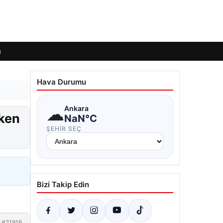
ı
Hava Durumu
☁
Ankara
eken
NaN°C
ŞEHIR SEÇ
Bizi Takip Edin
#21916