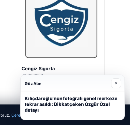
Cengiz Sigorta
23/06/2026
×
Göz Atın
Kılıçdaroğlu’nun fotoğrafı genel merkeze
tekrar asıldı: Dikkat çeken Özgür Özel
detayı
ıyoruz.
Çerez Politikamız
Reddet
Kabul Et