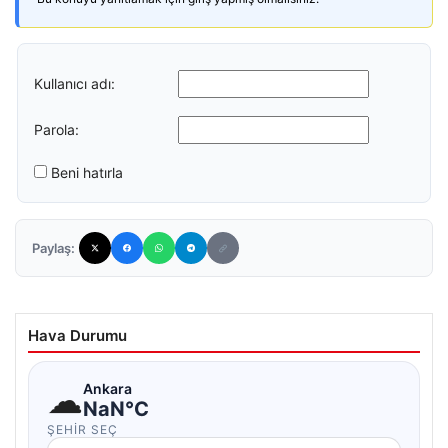
Kullanıcı adı:
Parola:
Beni hatırla
Paylaş:
Hava Durumu
☁
Ankara
NaN°C
ŞEHIR SEÇ