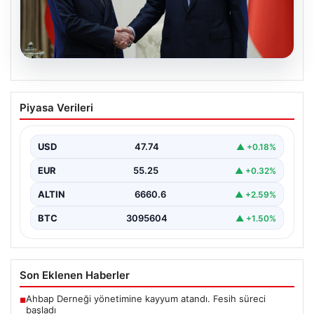
06.08.2026
Cumhurbaşkanı Erdoğan, Devlet
Piyasa Verileri
Bahçeli ile görüştü
USD
47.74
▲ +0.18%
EUR
55.25
▲ +0.32%
ALTIN
6660.6
▲ +2.59%
BTC
3095604
▲ +1.50%
Son Eklenen Haberler
Ahbap Derneği yönetimine kayyum atandı. Fesih süreci
■
başladı