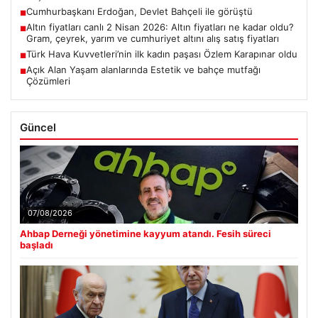
Cumhurbaşkanı Erdoğan, Devlet Bahçeli ile görüştü
■
Altın fiyatları canlı 2 Nisan 2026: Altın fiyatları ne kadar oldu?
■
Gram, çeyrek, yarım ve cumhuriyet altını alış satış fiyatları
Türk Hava Kuvvetleri’nin ilk kadın paşası Özlem Karapınar oldu
■
Açık Alan Yaşam alanlarında Estetik ve bahçe mutfağı
■
Çözümleri
Güncel
07/08/2026
Ahbap Derneği yönetimine kayyum atandı. Fesih süreci
başladı